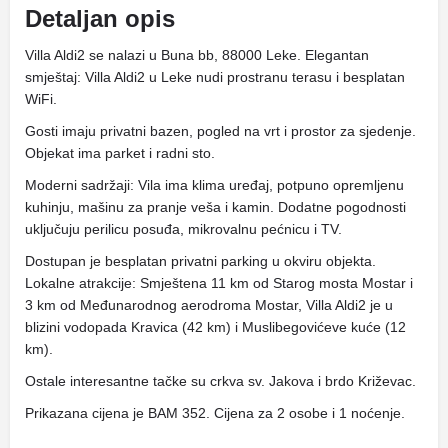
Detaljan opis
Villa Aldi2 se nalazi u Buna bb, 88000 Leke. Elegantan
smještaj: Villa Aldi2 u Leke nudi prostranu terasu i besplatan
WiFi.
Gosti imaju privatni bazen, pogled na vrt i prostor za sjedenje.
Objekat ima parket i radni sto.
Moderni sadržaji: Vila ima klima uređaj, potpuno opremljenu
kuhinju, mašinu za pranje veša i kamin. Dodatne pogodnosti
uključuju perilicu posuđa, mikrovalnu pećnicu i TV.
Dostupan je besplatan privatni parking u okviru objekta.
Lokalne atrakcije: Smještena 11 km od Starog mosta Mostar i
3 km od Međunarodnog aerodroma Mostar, Villa Aldi2 je u
blizini vodopada Kravica (42 km) i Muslibegovićeve kuće (12
km).
Ostale interesantne tačke su crkva sv. Jakova i brdo Križevac.
Prikazana cijena je BAM 352. Cijena za 2 osobe i 1 noćenje.