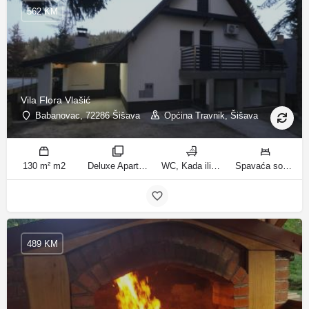
562 KM
Vila Flora Vlašić
Babanovac, 72286 Šišava
Općina Travnik, Šišava
130 m² m2
Deluxe Apartment sobe
WC, Kada ili tuš kupatila
Spavaća soba 1: 1 francuski bračni krevet | Spavaća soba 2: 1 francuski bračni krevet | Spavaća soba 3: 1 krevet za jednu osobu | Spavaća soba 4: 1 krevet za jednu osobu | Spavaća soba 5: 1 krevet na kat | Spavaća soba 6: 2 kreveta za jednu osobu | Dnevni boravak: 1 kauč na razvlačenje ležaja
489 KM