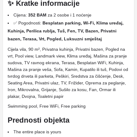
✨ Kratke informacije
Cijena:
352 BAM
za 2 osobe i 1 noćenje
✅ Pogodnosti:
Besplatan parking, Wi-Fi, Klima uređaj,
Kuhinja, Perilica rublja, Tuš, Fen, TV, Bazen, Privatni
bazen, Terasa, Vrt, Pogled, Luksuzni smještaj
Cijela vila, 90 m², Privatna kuhinja, Privatni bazen, Pogled na
vrt, Pool view, Landmark view, Klima uređaj, Mašina za pranje
sudova, TV ravnog ekrana, Terasa, Besplatan WiFi, Kuhinja,
Mašina za pranje veša, Sofa, Kamin, Kupatilo ili tuš, Podovi od
tvrdog drveta ili parketa, Peškiri, Sredstva za čišćenje, Desk,
Seating Area, Privatni ulaz, TV, Frižider, Oprema za peglanje,
Iron, Mikrovalna, Grijanje, Sušilo za kosu, Fan, Ormar ili
plakar, Dvojna, Toaletni papir
Swimming pool, Free WiFi, Free parking
Prednosti objekta
The entire place is yours