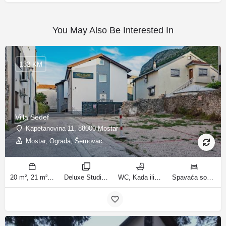
You May Also Be Interested In
132 KM
Villa Sedef
Kapetanovina 11, 88000 Mostar
Mostar, Ograda, Šemovac
20 m², 21 m², 31 m², 30 m² m2
Deluxe Studio, Studio sa balkonom, Apartman, Deluxe jednosobni apartman, Apartman sa balkonom sobe
WC, Kada ili tuš kupatila
Spavaća soba 1: 1 bračni krevet | Dnevni boravak: 1 kauč na razvlačenje | Spavaća soba 1: 1 francuski bračni krevet ležaja