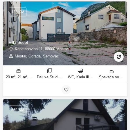
132 KM
Villa Sedef
Kapetanovina 11, 88000 Mostar
Mostar, Ograda, Šemovac
20 m², 21 m², 31 m², 30 m² m2
Deluxe Studio, Studio sa balkonom, Apartman, Deluxe jednosobni apartman, Apartman sa balkonom sobe
WC, Kada ili tuš kupatila
Spavaća soba 1: 1 bračni krevet | Dnevni boravak: 1 kauč na razvlačenje | Spavaća soba 1: 1 francuski bračni krevet ležaja
562 KM