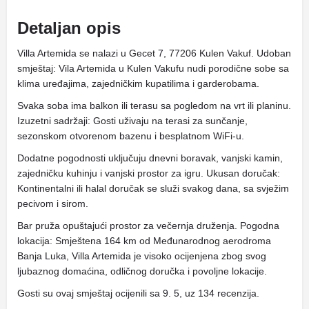
Detaljan opis
Villa Artemida se nalazi u Gecet 7, 77206 Kulen Vakuf. Udoban
smještaj: Vila Artemida u Kulen Vakufu nudi porodične sobe sa
klima uređajima, zajedničkim kupatilima i garderobama.
Svaka soba ima balkon ili terasu sa pogledom na vrt ili planinu.
Izuzetni sadržaji: Gosti uživaju na terasi za sunčanje,
sezonskom otvorenom bazenu i besplatnom WiFi-u.
Dodatne pogodnosti uključuju dnevni boravak, vanjski kamin,
zajedničku kuhinju i vanjski prostor za igru. Ukusan doručak:
Kontinentalni ili halal doručak se služi svakog dana, sa svježim
pecivom i sirom.
Bar pruža opuštajući prostor za večernja druženja. Pogodna
lokacija: Smještena 164 km od Međunarodnog aerodroma
Banja Luka, Villa Artemida je visoko ocijenjena zbog svog
ljubaznog domaćina, odličnog doručka i povoljne lokacije.
Gosti su ovaj smještaj ocijenili sa 9. 5, uz 134 recenzija.