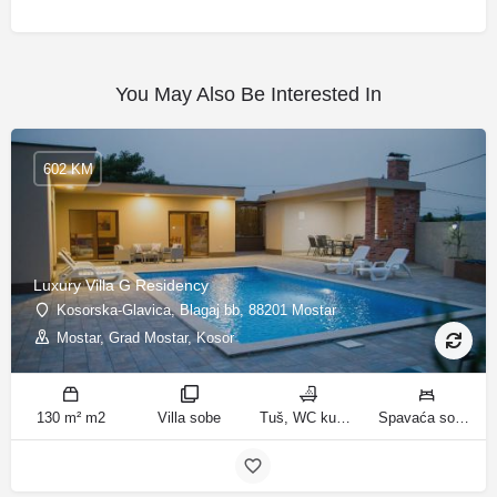
You May Also Be Interested In
602 KM
Luxury Villa G Residency
Kosorska-Glavica, Blagaj bb, 88201 Mostar
Mostar, Grad Mostar, Kosor
130 m² m2
Villa sobe
Tuš, WC kupatila
Spavaća soba 1: 1 bračni krevet | Spavaća soba 2: 2 kreveta za jednu osobu | Spavaća soba 3: 1 bračni krevet | Spavaća soba 4: 2 kreveta za jednu osobu | Dnevni boravak: 1 kauč na razvlačenje ležaja