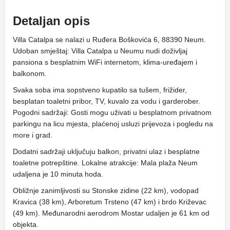
Detaljan opis
Villa Catalpa se nalazi u Ruđera Boškovića 6, 88390 Neum.
Udoban smještaj: Villa Catalpa u Neumu nudi doživljaj
pansiona s besplatnim WiFi internetom, klima-uređajem i
balkonom.
Svaka soba ima sopstveno kupatilo sa tušem, frižider,
besplatan toaletni pribor, TV, kuvalo za vodu i garderober.
Pogodni sadržaji: Gosti mogu uživati ​​u besplatnom privatnom
parkingu na licu mjesta, plaćenoj usluzi prijevoza i pogledu na
more i grad.
Dodatni sadržaji uključuju balkon, privatni ulaz i besplatne
toaletne potrepštine. Lokalne atrakcije: Mala plaža Neum
udaljena je 10 minuta hoda.
Obližnje zanimljivosti su Stonske zidine (22 km), vodopad
Kravica (38 km), Arboretum Trsteno (47 km) i brdo Križevac
(49 km). Međunarodni aerodrom Mostar udaljen je 61 km od
objekta.