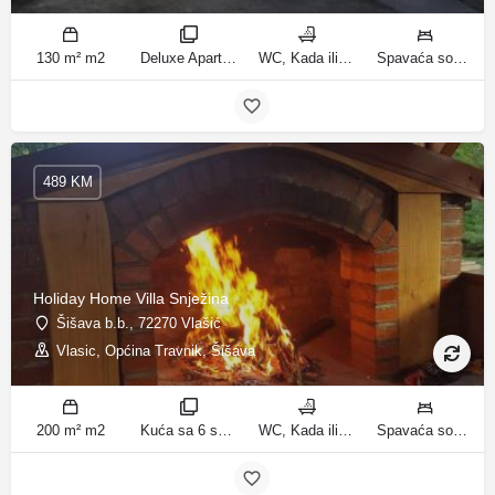
130 m² m2
Deluxe Apartment sobe
WC, Kada ili tuš kupatila
Spavaća soba 1: 1 francuski bračni krevet | Spavaća soba 2: 1 francuski bračni krevet | Spavaća soba 3: 1 krevet za jednu osobu | Spavaća soba 4: 1 krevet za jednu osobu | Spavaća soba 5: 1 krevet na kat | Spavaća soba 6: 2 kreveta za jednu osobu | Dnevni boravak: 1 kauč na razvlačenje ležaja
489 KM
Holiday Home Villa Snježina
Šišava b.b., 72270 Vlašić
Vlasic, Općina Travnik, Šišava
200 m² m2
Kuća sa 6 spavaćih soba sobe
WC, Kada ili tuš kupatila
Spavaća soba 1: 1 krevet za jednu osobu | Spavaća soba 2: 1 krevet za jednu osobu | Spavaća soba 3: 1 francuski bračni krevet | Spavaća soba 4: 2 kreveta za jednu osobu | Dnevni boravak: 1 kauč na razvlačenje ležaja