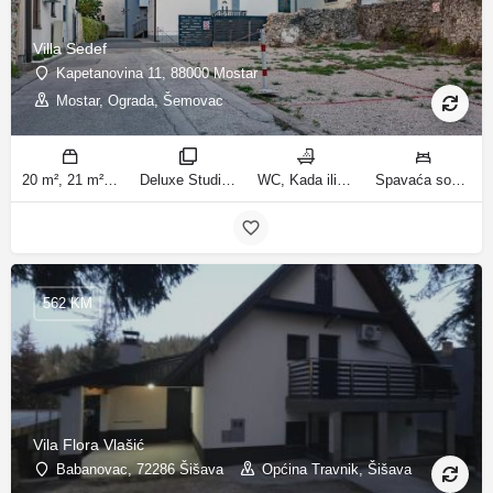
Villa Sedef
Kapetanovina 11, 88000 Mostar
Mostar, Ograda, Šemovac
20 m², 21 m², 31 m², 30 m² m2
Deluxe Studio, Studio sa balkonom, Apartman, Deluxe jednosobni apartman, Apartman sa balkonom sobe
WC, Kada ili tuš kupatila
Spavaća soba 1: 1 bračni krevet | Dnevni boravak: 1 kauč na razvlačenje | Spavaća soba 1: 1 francuski bračni krevet ležaja
562 KM
Vila Flora Vlašić
Babanovac, 72286 Šišava
Općina Travnik, Šišava