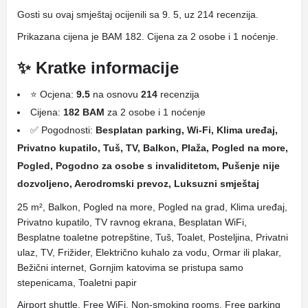
Gosti su ovaj smještaj ocijenili sa 9. 5, uz 214 recenzija.
Prikazana cijena je BAM 182. Cijena za 2 osobe i 1 noćenje.
✨ Kratke informacije
⭐ Ocjena:
9.5
na osnovu
214
recenzija
Cijena:
182 BAM
za 2 osobe i 1 noćenje
✅ Pogodnosti:
Besplatan parking, Wi-Fi, Klima uređaj,
Privatno kupatilo, Tuš, TV, Balkon, Plaža, Pogled na more,
Pogled, Pogodno za osobe s invaliditetom, Pušenje nije
dozvoljeno, Aerodromski prevoz, Luksuzni smještaj
25 m², Balkon, Pogled na more, Pogled na grad, Klima uređaj,
Privatno kupatilo, TV ravnog ekrana, Besplatan WiFi,
Besplatne toaletne potrepštine, Tuš, Toalet, Posteljina, Privatni
ulaz, TV, Frižider, Električno kuhalo za vodu, Ormar ili plakar,
Bežični internet, Gornjim katovima se pristupa samo
stepenicama, Toaletni papir
Airport shuttle, Free WiFi, Non-smoking rooms, Free parking