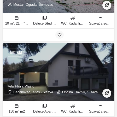
Mostar, Ograda, Šemovac
20 m², 21 m², 31 m², 30 m² m2
Deluxe Studio, Studio sa balkonom, Apartman, Deluxe jednosobni apartman, Apartman sa balkonom sobe
WC, Kada ili tuš kupatila
Spavaća soba 1: 1 bračni krevet | Dnevni boravak: 1 kauč na razvlačenje | Spavaća soba 1: 1 francuski bračni krevet ležaja
562 KM
Vila Flora Vlašić
Babanovac, 72286 Šišava
Općina Travnik, Šišava
130 m² m2
Deluxe Apartment sobe
WC, Kada ili tuš kupatila
Spavaća soba 1: 1 francuski bračni krevet | Spavaća soba 2: 1 francuski bračni krevet | Spavaća soba 3: 1 krevet za jednu osobu | Spavaća soba 4: 1 krevet za jednu osobu | Spavaća soba 5: 1 krevet na kat | Spavaća soba 6: 2 kreveta za jednu osobu | Dnevni boravak: 1 kauč na razvlačenje ležaja