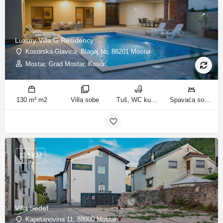
Luxury Villa G Residency
Kosorska-Glavica, Blagaj bb, 88201 Mostar
Mostar, Grad Mostar, Kosor
130 m² m2
Villa sobe
Tuš, WC kupatila
Spavaća soba 1: 1 bračni krevet | Spavaća soba 2: 2 kreveta za jednu osobu | Spavaća soba 3: 1 bračni krevet | Spavaća soba 4: 2 kreveta za jednu osobu | Dnevni boravak: 1 kauč na razvlačenje ležaja
132 KM
Villa Sedef
Kapetanovina 11, 88000 Mostar