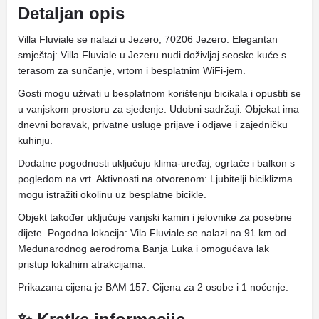
Detaljan opis
Villa Fluviale se nalazi u Jezero, 70206 Jezero. Elegantan
smještaj: Villa Fluviale u Jezeru nudi doživljaj seoske kuće s
terasom za sunčanje, vrtom i besplatnim WiFi-jem.
Gosti mogu uživati ​​u besplatnom korištenju bicikala i opustiti se
u vanjskom prostoru za sjedenje. Udobni sadržaji: Objekat ima
dnevni boravak, privatne usluge prijave i odjave i zajedničku
kuhinju.
Dodatne pogodnosti uključuju klima-uređaj, ogrtače i balkon s
pogledom na vrt. Aktivnosti na otvorenom: Ljubitelji biciklizma
mogu istražiti okolinu uz besplatne bicikle.
Objekt također uključuje vanjski kamin i jelovnike za posebne
dijete. Pogodna lokacija: Vila Fluviale se nalazi na 91 km od
Međunarodnog aerodroma Banja Luka i omogućava lak
pristup lokalnim atrakcijama.
Prikazana cijena je BAM 157. Cijena za 2 osobe i 1 noćenje.