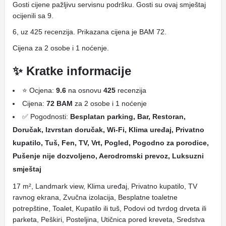
Gosti cijene pažljivu servisnu podršku. Gosti su ovaj smještaj
ocijenili sa 9.
6, uz 425 recenzija. Prikazana cijena je BAM 72.
Cijena za 2 osobe i 1 noćenje.
✨ Kratke informacije
⭐ Ocjena:
9.6
na osnovu
425
recenzija
Cijena:
72 BAM
za 2 osobe i 1 noćenje
✅ Pogodnosti:
Besplatan parking, Bar, Restoran,
Doručak, Izvrstan doručak, Wi-Fi, Klima uređaj, Privatno
kupatilo, Tuš, Fen, TV, Vrt, Pogled, Pogodno za porodice,
Pušenje nije dozvoljeno, Aerodromski prevoz, Luksuzni
smještaj
17 m², Landmark view, Klima uređaj, Privatno kupatilo, TV
ravnog ekrana, Zvučna izolacija, Besplatne toaletne
potrepštine, Toalet, Kupatilo ili tuš, Podovi od tvrdog drveta ili
parketa, Peškiri, Posteljina, Utičnica pored kreveta, Sredstva