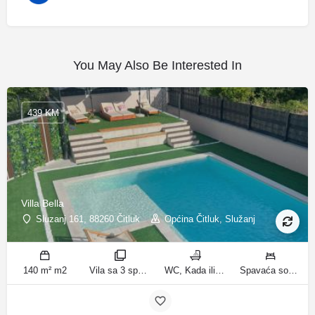
You May Also Be Interested In
439 KM
Villa Bella
Sluzanj 161, 88260 Čitluk
Općina Čitluk, Služanj
140 m² m2
Vila sa 3 spavaće sobe sobe
WC, Kada ili tuš kupatila
Spavaća soba 1: 1 bračni krevet | Spavaća soba 2: 2 kreveta za jednu osobu | Spavaća soba 3: 2 kreveta za jednu osobu | Dnevni boravak: 1 kauč na razvlačenje ležaja