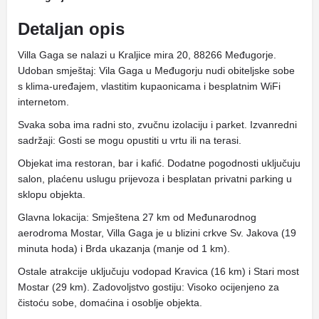
Detaljan opis
Villa Gaga se nalazi u Kraljice mira 20, 88266 Međugorje.
Udoban smještaj: Vila Gaga u Međugorju nudi obiteljske sobe
s klima-uređajem, vlastitim kupaonicama i besplatnim WiFi
internetom.
Svaka soba ima radni sto, zvučnu izolaciju i parket. Izvanredni
sadržaji: Gosti se mogu opustiti u vrtu ili na terasi.
Objekat ima restoran, bar i kafić. Dodatne pogodnosti uključuju
salon, plaćenu uslugu prijevoza i besplatan privatni parking u
sklopu objekta.
Glavna lokacija: Smještena 27 km od Međunarodnog
aerodroma Mostar, Villa Gaga je u blizini crkve Sv. Jakova (19
minuta hoda) i Brda ukazanja (manje od 1 km).
Ostale atrakcije uključuju vodopad Kravica (16 km) i Stari most
Mostar (29 km). Zadovoljstvo gostiju: Visoko ocijenjeno za
čistoću sobe, domaćina i osoblje objekta.