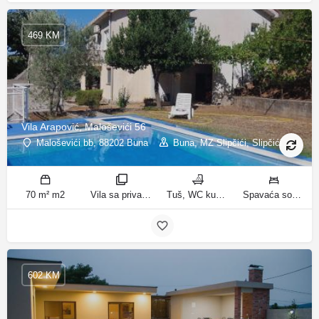
469 KM
Vila Arapović, Maloševići 56
Maloševići bb, 88202 Buna
Buna, MZ Slipčići, Slipčići
70 m² m2
Vila sa privatnim bazenom sobe
Tuš, WC kupatila
Spavaća soba 1: 3 odvojena kreveta | Spavaća soba 2: 3 kreveta za jednu osobu | Dnevni boravak: 1 kauč na razvlačenje ležaja
602 KM