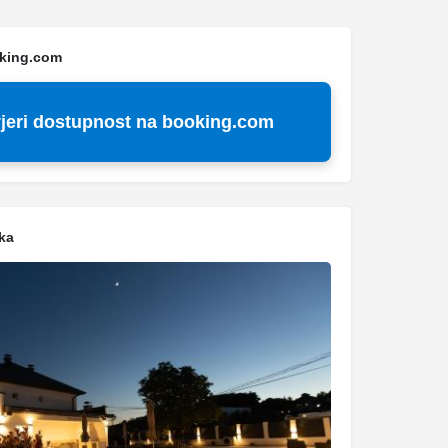
oking.com
jeri dostupnost na booking.com
ka