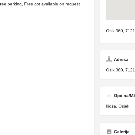
ee parking, Free cot available on request
Osik 360, 712
Adresa
Osik 360, 712
Općina/M
Ilidža, Osjek
Galerija