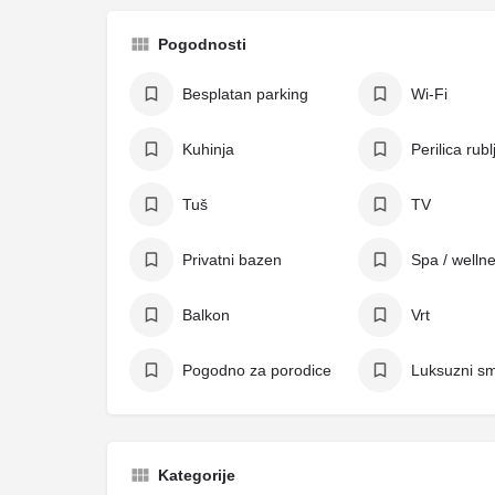
Pogodnosti
Besplatan parking
Wi-Fi
Kuhinja
Perilica rubl
Tuš
TV
Privatni bazen
Spa / welln
Balkon
Vrt
Pogodno za porodice
Luksuzni sm
Kategorije