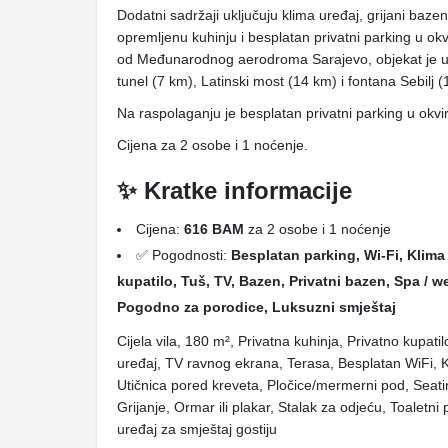
Dodatni sadržaji uključuju klima uređaj, grijani baz
opremljenu kuhinju i besplatan privatni parking u ok
od Međunarodnog aerodroma Sarajevo, objekat je u bli
tunel (7 km), Latinski most (14 km) i fontana Sebilj 
Na raspolaganju je besplatan privatni parking u okvi
Cijena za 2 osobe i 1 noćenje.
✨ Kratke informacije
Cijena:
616 BAM
za 2 osobe i 1 noćenje
✅ Pogodnosti:
Besplatan parking, Wi-Fi, Klima 
kupatilo, Tuš, TV, Bazen, Privatni bazen, Spa / w
Pogodno za porodice, Luksuzni smještaj
Cijela vila, 180 m², Privatna kuhinja, Privatno kupati
uređaj, TV ravnog ekrana, Terasa, Besplatan WiFi, Ku
Utičnica pored kreveta, Pločice/mermerni pod, Seating
Grijanje, Ormar ili plakar, Stalak za odjeću, Toaletn
uređaj za smještaj gostiju