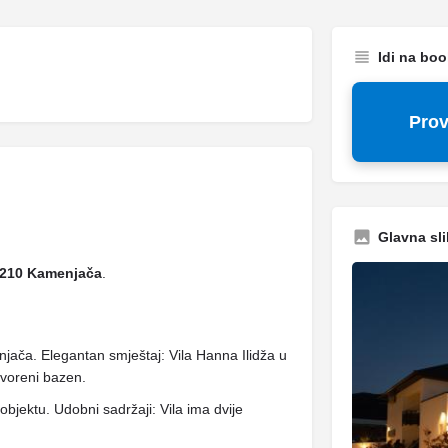
Idi na bo
Prov
Glavna sli
1210 Kamenjača
.
njača. Elegantan smještaj: Vila Hanna Ilidža u
tvoreni bazen.
bjektu. Udobni sadržaji: Vila ima dvije