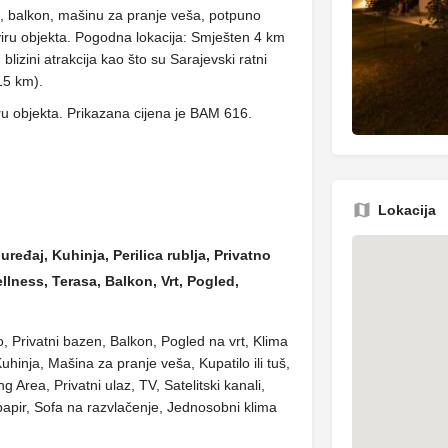
en, balkon, mašinu za pranje veša, potpuno
viru objekta. Pogodna lokacija: Smješten 4 km
zini atrakcija kao što su Sarajevski ratni
(15 km).
ru objekta. Prikazana cijena je BAM 616.
Lokacija
uređaj, Kuhinja, Perilica rublja, Privatno
ellness, Terasa, Balkon, Vrt, Pogled,
lo, Privatni bazen, Balkon, Pogled na vrt, Klima
hinja, Mašina za pranje veša, Kupatilo ili tuš,
 Area, Privatni ulaz, TV, Satelitski kanali,
i papir, Sofa na razvlačenje, Jednosobni klima