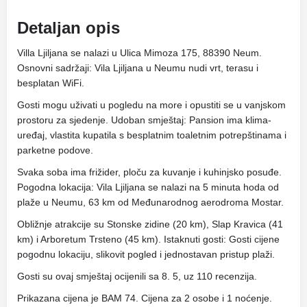
Detaljan opis
Villa Ljiljana se nalazi u Ulica Mimoza 175, 88390 Neum.
Osnovni sadržaji: Vila Ljiljana u Neumu nudi vrt, terasu i
besplatan WiFi.
Gosti mogu uživati ​​u pogledu na more i opustiti se u vanjskom
prostoru za sjedenje. Udoban smještaj: Pansion ima klima-
uređaj, vlastita kupatila s besplatnim toaletnim potrepštinama i
parketne podove.
Svaka soba ima frižider, ploču za kuvanje i kuhinjsko posuđe.
Pogodna lokacija: Vila Ljiljana se nalazi na 5 minuta hoda od
plaže u Neumu, 63 km od Međunarodnog aerodroma Mostar.
Obližnje atrakcije su Stonske zidine (20 km), Slap Kravica (41
km) i Arboretum Trsteno (45 km). Istaknuti gosti: Gosti cijene
pogodnu lokaciju, slikovit pogled i jednostavan pristup plaži.
Gosti su ovaj smještaj ocijenili sa 8. 5, uz 110 recenzija.
Prikazana cijena je BAM 74. Cijena za 2 osobe i 1 noćenje.