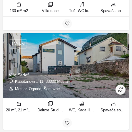
130 m² m2
Villa sobe
Tuš, WC kupatila
Spavaća soba 1: 1 bračni krevet | Spavaća soba 2: 2 kreveta za jednu osobu | Spavaća soba 3: 1 bračni krevet | Spavaća soba 4: 2 kreveta za jednu osobu | Dnevni boravak: 1 kauč na razvlačenje ležaja
132 KM
Villa Sedef
Kapetanovina 11, 88000 Mostar
Mostar, Ograda, Šemovac
20 m², 21 m², 31 m², 30 m² m2
Deluxe Studio, Studio sa balkonom, Apartman, Deluxe jednosobni apartman, Apartman sa balkonom sobe
WC, Kada ili tuš kupatila
Spavaća soba 1: 1 bračni krevet | Dnevni boravak: 1 kauč na razvlačenje | Spavaća soba 1: 1 francuski bračni krevet ležaja