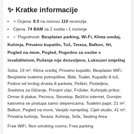
✨ Kratke informacije
⭐ Ocjena:
8.5
na osnovu
110
recenzija
Cijena:
74 BAM
za 2 osobe i 1 noćenje
✅ Pogodnosti:
Besplatan parking, Wi-Fi, Klima uređaj,
Kuhinja, Privatno kupatilo, Tuš, Terasa, Balkon, Vrt,
Pogled na more, Pogled, Pogodno za osobe s
invaliditetom, Pušenje nije dozvoljeno, Luksuzni smještaj
Soba, 19 m², Klima uređaj, Privatno kupatilo, Besplatan WiFi,
Besplatne toaletne potrepštine, Bide, Toalet, Kupatilo ili tuš,
Podovi od tvrdog drveta ili parketa, Peškiri, Posteljina,
Sredstva za čišćenje, Privatni ulaz, Frižider, Kuhinjski pribor,
Ormar ili plakar, Pećnica, Stovetop, Bežični internet, Gornjim
katovima se pristupa samo stepenicama, Toaletni papir, 21 m²,
Balkon, Pogled na more, Vanjski namještaj, Cijeli studio, 41 m²,
Privatna kuhinja, Terasa, Kuhinja, Sofa, Seating Area
Free WiFi, Non-smoking rooms, Free parking