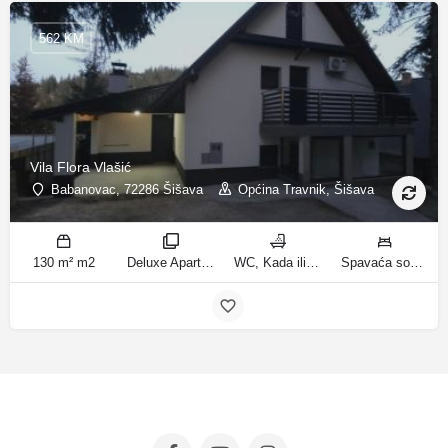
562 KM
Vila Flora Vlašić
Babanovac, 72286 Šišava
Općina Travnik, Šišava
130 m² m2
Deluxe Apartment sobe
WC, Kada ili tuš kupatila
Spavaća soba 1: 1 francuski bračni krevet | Spavaća soba 2: 1 francuski bračni krevet | Spavaća soba 3: 1 krevet za jednu osobu | Spavaća soba 4: 1 krevet za jednu osobu | Spavaća soba 5: 1 krevet na kat | Spavaća soba 6: 2 kreveta za jednu osobu | Dnevni boravak: 1 kauč na razvlačenje ležaja