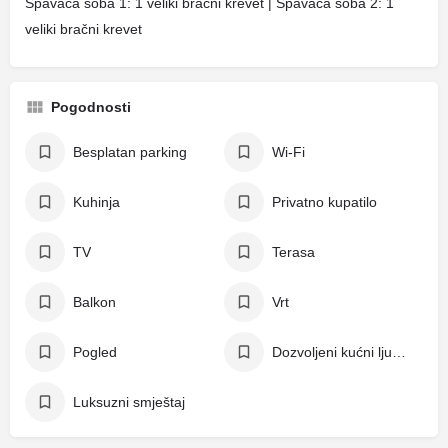
Spavaća soba 1: 1 veliki bračni krevet | Spavaća soba 2: 1
veliki bračni krevet
Pogodnosti
Besplatan parking
Wi-Fi
Kuhinja
Privatno kupatilo
TV
Terasa
Balkon
Vrt
Pogled
Dozvoljeni kućni ljubimci
Luksuzni smještaj