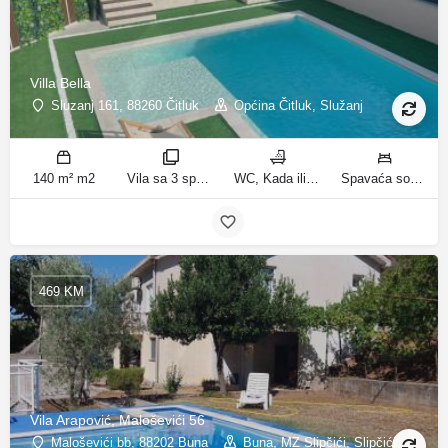
Villa Bella
Sluzanj 161, 88260 Čitluk
Općina Čitluk, Služanj
140 m² m2
Vila sa 3 spavaće sobe sobe
WC, Kada ili tuš kupatila
Spavaća soba 1: 1 bračni krevet | Spavaća soba 2: 2 kreveta za jednu osobu | Spavaća soba 3: 2 kreveta za jednu osobu | Dnevni boravak: 1 kauč na razvlačenje ležaja
469 KM
Vila Arapović, Maloševići 56
Maloševići bb, 88202 Buna
Buna, MZ Slipčići, Slipčići