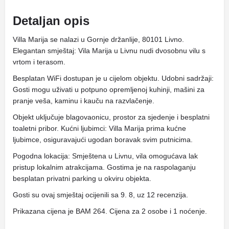
Detaljan opis
Villa Marija se nalazi u Gornje držanlije, 80101 Livno.
Elegantan smještaj: Vila Marija u Livnu nudi dvosobnu vilu s
vrtom i terasom.
Besplatan WiFi dostupan je u cijelom objektu. Udobni sadržaji:
Gosti mogu uživati ​​u potpuno opremljenoj kuhinji, mašini za
pranje veša, kaminu i kauču na razvlačenje.
Objekt uključuje blagovaonicu, prostor za sjedenje i besplatni
toaletni pribor. Kućni ljubimci: Villa Marija prima kućne
ljubimce, osiguravajući ugodan boravak svim putnicima.
Pogodna lokacija: Smještena u Livnu, vila omogućava lak
pristup lokalnim atrakcijama. Gostima je na raspolaganju
besplatan privatni parking u okviru objekta.
Gosti su ovaj smještaj ocijenili sa 9. 8, uz 12 recenzija.
Prikazana cijena je BAM 264. Cijena za 2 osobe i 1 noćenje.