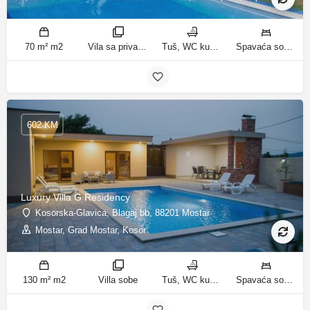
70 m² m2
Vila sa privatnim bazenom sobe
Tuš, WC kupatila
Spavaća soba 1: 3 odvojena kreveta | Spavaća soba 2: 3 kreveta za jednu osobu | Dnevni boravak: 1 kauč na razvlačenje ležaja
602 KM
Luxury Villa G Residency
Kosorska-Glavica, Blagaj bb, 88201 Mostar
Mostar, Grad Mostar, Kosor
130 m² m2
Villa sobe
Tuš, WC kupatila
Spavaća soba 1: 1 bračni krevet | Spavaća soba 2: 2 kreveta za jednu osobu | Spavaća soba 3: 1 bračni krevet | Spavaća soba 4: 2 kreveta za jednu osobu | Dnevni boravak: 1 kauč na razvlačenje ležaja