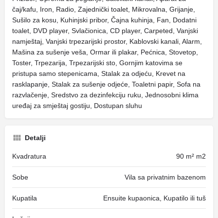
čaj/kafu, Iron, Radio, Zajednički toalet, Mikrovalna, Grijanje,
Sušilo za kosu, Kuhinjski pribor, Čajna kuhinja, Fan, Dodatni
toalet, DVD player, Svlačionica, CD player, Carpeted, Vanjski
namještaj, Vanjski trpezarijski prostor, Kablovski kanali, Alarm,
Mašina za sušenje veša, Ormar ili plakar, Pećnica, Stovetop,
Toster, Trpezarija, Trpezarijski sto, Gornjim katovima se
pristupa samo stepenicama, Stalak za odjeću, Krevet na
rasklapanje, Stalak za sušenje odjeće, Toaletni papir, Sofa na
razvlačenje, Sredstvo za dezinfekciju ruku, Jednosobni klima
uređaj za smještaj gostiju, Dostupan sluhu
Detalji
Kvadratura
90 m² m2
Sobe
Vila sa privatnim bazenom
Kupatila
Ensuite kupaonica, Kupatilo ili tuš