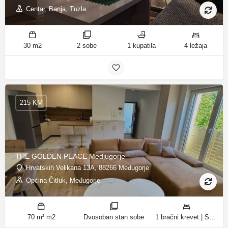
Centar, Banja, Tuzla
30 m2
2 sobe
1 kupatila
4 ležaja
215 KM
THE GOLDEN PEACE Medjugorje
Hrvatskih Velikana 13A, 88266 Međugorje
Općina Čitluk, Međugorje
70 m² m2
Dvosoban stan sobe
1 bračni krevet | Spavaća soba 1: 1 francuski bračni krevet | Spavaća soba 2: 2 kreveta za jednu osobu ležaja