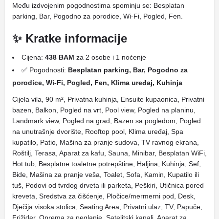
Među izdvojenim pogodnostima spominju se: Besplatan
parking, Bar, Pogodno za porodice, Wi-Fi, Pogled, Fen.
✨ Kratke informacije
Cijena:
438 BAM
za 2 osobe i 1 noćenje
✅ Pogodnosti:
Besplatan parking, Bar, Pogodno za
porodice, Wi-Fi, Pogled, Fen, Klima uređaj, Kuhinja
Cijela vila, 90 m², Privatna kuhinja, Ensuite kupaonica, Privatni
bazen, Balkon, Pogled na vrt, Pool view, Pogled na planinu,
Landmark view, Pogled na grad, Bazen sa pogledom, Pogled
na unutrašnje dvorište, Rooftop pool, Klima uređaj, Spa
kupatilo, Patio, Mašina za pranje sudova, TV ravnog ekrana,
Roštilj, Terasa, Aparat za kafu, Sauna, Minibar, Besplatan WiFi,
Hot tub, Besplatne toaletne potrepštine, Haljina, Kuhinja, Sef,
Bide, Mašina za pranje veša, Toalet, Sofa, Kamin, Kupatilo ili
tuš, Podovi od tvrdog drveta ili parketa, Peškiri, Utičnica pored
kreveta, Sredstva za čišćenje, Pločice/mermerni pod, Desk,
Dječija visoka stolica, Seating Area, Privatni ulaz, TV, Papuče,
Frižider, Oprema za peglanje, Satelitski kanali, Aparat za