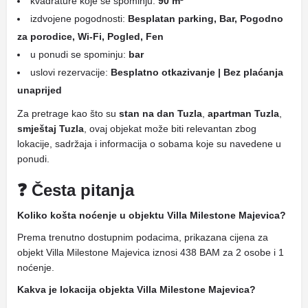
kvadrature koje se spominju:
90 m²
izdvojene pogodnosti:
Besplatan parking, Bar, Pogodno
za porodice, Wi-Fi, Pogled, Fen
u ponudi se spominju:
bar
uslovi rezervacije:
Besplatno otkazivanje | Bez plaćanja
unaprijed
Za pretrage kao što su
stan na dan Tuzla
,
apartman Tuzla
,
smještaj Tuzla
, ovaj objekat može biti relevantan zbog
lokacije, sadržaja i informacija o sobama koje su navedene u
ponudi.
❓ Česta pitanja
Koliko košta noćenje u objektu Villa Milestone Majevica?
Prema trenutno dostupnim podacima, prikazana cijena za
objekt Villa Milestone Majevica iznosi 438 BAM za 2 osobe i 1
noćenje.
Kakva je lokacija objekta Villa Milestone Majevica?