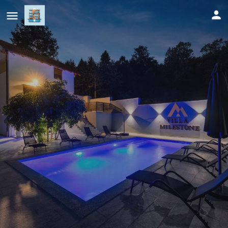
Villa Milestone Majevica
Cijena (po danu)
438
KM