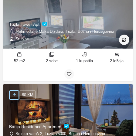
Tuzla Tower Apt.
Mehmedalije Maka Dizdara, Tuzla, Bosna i Hercegovina
Stupine
52 m2
2 sobe
1 kupatila
2 ležaja
80 KM
Banja Residence Apartment
Srpska varoš 2, Tuzla 75000, Bosna i Hercegovina