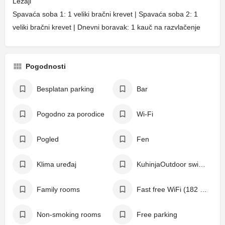
Ležaji
Spavaća soba 1: 1 veliki bračni krevet | Spavaća soba 2: 1
veliki bračni krevet | Dnevni boravak: 1 kauč na razvlačenje
Pogodnosti
Besplatan parking
Bar
Pogodno za porodice
Wi-Fi
Pogled
Fen
Klima uređaj
KuhinjaOutdoor swimming pool
Family rooms
Fast free WiFi (182 Mbps)
Non-smoking rooms
Free parking