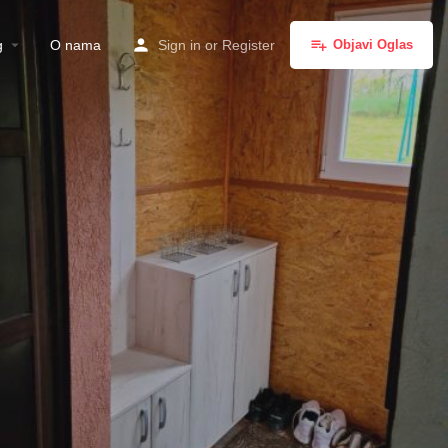
g
O nama
Sign in
or
Register
Objavi Oglas