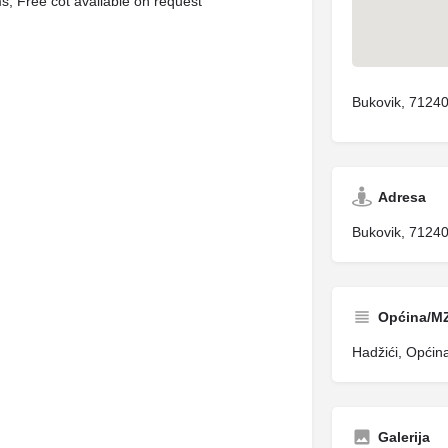
ms, Free cot available on request
Bukovik, 71240
Adresa
Bukovik, 71240
Općina/M
Hadžići, Općina
Galerija