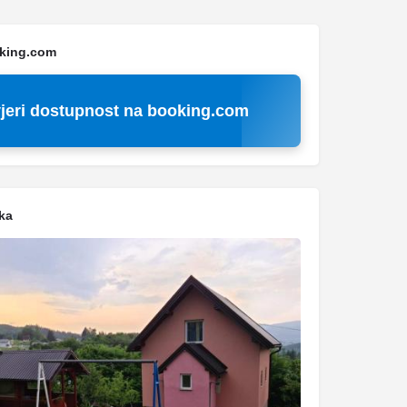
oking.com
jeri dostupnost na booking.com
ka