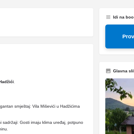
Idi na bo
Prov
Glavna sli
Hadžići
.
egantan smještaj: Vila Miševići u Hadžićima
 sadržaji: Gosti imaju klima uređaj, potpuno
ninu.