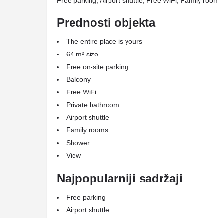
Free parking, Airport shuttle, Free WiFi, Family roo
Prednosti objekta
The entire place is yours
64 m² size
Free on-site parking
Balcony
Free WiFi
Private bathroom
Airport shuttle
Family rooms
Shower
View
Najpopularniji sadržaji
Free parking
Airport shuttle