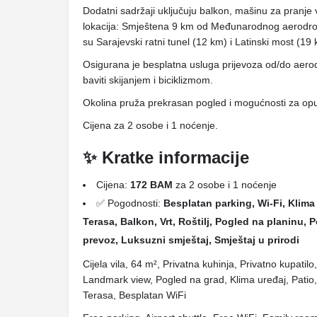
Dodatni sadržaji uključuju balkon, mašinu za pranje 
lokacija: Smještena 9 km od Međunarodnog aerodroma 
su Sarajevski ratni tunel (12 km) i Latinski most (19 
Osigurana je besplatna usluga prijevoza od/do aerod
baviti skijanjem i biciklizmom.
Okolina pruža prekrasan pogled i mogućnosti za opu
Cijena za 2 osobe i 1 noćenje.
✨ Kratke informacije
Cijena:
172 BAM
za 2 osobe i 1 noćenje
✅ Pogodnosti:
Besplatan parking, Wi-Fi, Klima 
Terasa, Balkon, Vrt, Roštilj, Pogled na planinu
prevoz, Luksuzni smještaj, Smještaj u prirodi
Cijela vila, 64 m², Privatna kuhinja, Privatno kupatil
Landmark view, Pogled na grad, Klima uređaj, Patio, 
Terasa, Besplatan WiFi