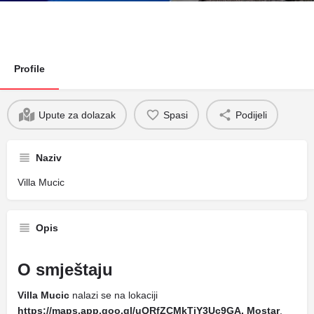
Profile
Upute za dolazak
Spasi
Podijeli
Naziv
Villa Mucic
Opis
O smještaju
Villa Mucic
nalazi se na lokaciji
https://maps.app.goo.gl/uQRfZCMkTiY3Uc9GA, Mostar
.