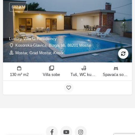
602 KM
Luxury Villa G Residency
Kosorska-Glavica, Blagaj bb, 88201 Mostar
Mostar, Grad Mostar, Kosor
130 m² m2
Villa sobe
Tuš, WC kupatila
Spavaća soba 1: 1 bračni krevet | Spavaća soba 2: 2 kreveta za jednu osobu | Spavaća soba 3: 1 bračni krevet | Spavaća soba 4: 2 kreveta za jednu osobu | Dnevni boravak: 1 kauč na razvlačenje ležaja