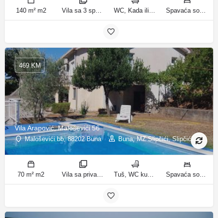
140 m² m2
Vila sa 3 spavaće sobe sobe
WC, Kada ili tuš kupatila
Spavaća soba 1: 1 bračni krevet | Spavaća soba 2: 2 kreveta za jednu osobu | Spavaća soba 3: 2 kreveta za jednu osobu | Dnevni boravak: 1 kauč na razvlačenje ležaja
469 KM
Vila Arapović, Maloševići 56
Maloševići bb, 88202 Buna
Buna, MZ Slipčići, Slipčići
70 m² m2
Vila sa privatnim bazenom sobe
Tuš, WC kupatila
Spavaća soba 1: 3 odvojena kreveta | Spavaća soba 2: 3 kreveta za jednu osobu | Dnevni boravak: 1 kauč na razvlačenje ležaja