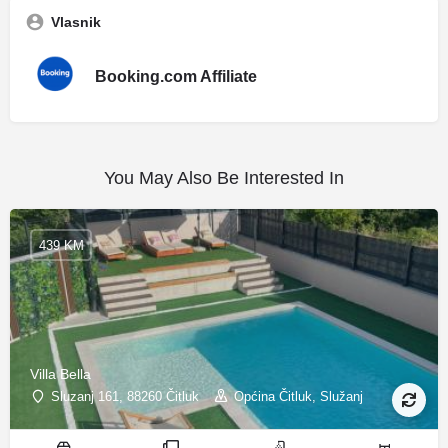
Vlasnik
Booking.com Affiliate
You May Also Be Interested In
439 KM
Villa Bella
Sluzanj 161, 88260 Čitluk
Općina Čitluk, Služanj