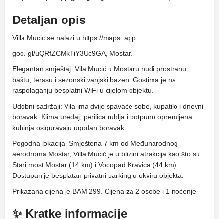
Detaljan opis
Villa Mucic se nalazi u https://maps. app.
goo. gl/uQRfZCMkTiY3Uc9GA, Mostar.
Elegantan smještaj: Vila Mucić u Mostaru nudi prostranu
baštu, terasu i sezonski vanjski bazen. Gostima je na
raspolaganju besplatni WiFi u cijelom objektu.
Udobni sadržaji: Vila ima dvije spavaće sobe, kupatilo i dnevni
boravak. Klima uređaj, perilica rublja i potpuno opremljena
kuhinja osiguravaju ugodan boravak.
Pogodna lokacija: Smještena 7 km od Međunarodnog
aerodroma Mostar, Villa Mucić je u blizini atrakcija kao što su
Stari most Mostar (14 km) i Vodopad Kravica (44 km).
Dostupan je besplatan privatni parking u okviru objekta.
Prikazana cijena je BAM 299. Cijena za 2 osobe i 1 noćenje.
✨ Kratke informacije