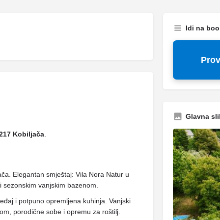
Idi na bo
Prov
Glavna sli
217 Kobiljača
.
ača. Elegantan smještaj: Vila Nora Natur u
m i sezonskim vanjskim bazenom.
eđaj i potpuno opremljena kuhinja. Vanjski
om, porodične sobe i opremu za roštilj.