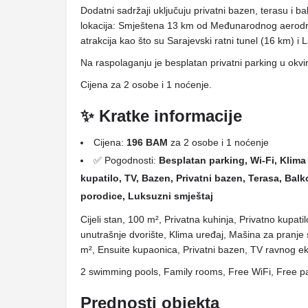
Dodatni sadržaji uključuju privatni bazen, terasu i 
lokacija: Smještena 13 km od Međunarodnog aerodrom
atrakcija kao što su Sarajevski ratni tunel (16 km) i 
Na raspolaganju je besplatan privatni parking u okvi
Cijena za 2 osobe i 1 noćenje.
✨ Kratke informacije
Cijena:
196 BAM
za 2 osobe i 1 noćenje
✅ Pogodnosti:
Besplatan parking, Wi-Fi, Klima 
kupatilo, TV, Bazen, Privatni bazen, Terasa, Balk
porodice, Luksuzni smještaj
Cijeli stan, 100 m², Privatna kuhinja, Privatno kupati
unutrašnje dvorište, Klima uređaj, Mašina za pranje 
m², Ensuite kupaonica, Privatni bazen, TV ravnog e
2 swimming pools, Family rooms, Free WiFi, Free p
Prednosti objekta