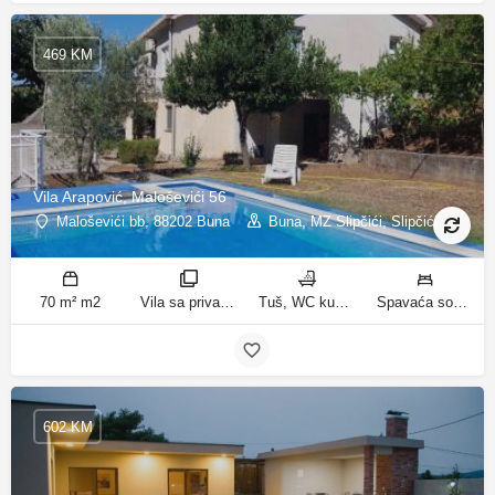
469 KM
Vila Arapović, Maloševići 56
Maloševići bb, 88202 Buna
Buna, MZ Slipčići, Slipčići
70 m² m2
Vila sa privatnim bazenom sobe
Tuš, WC kupatila
Spavaća soba 1: 3 odvojena kreveta | Spavaća soba 2: 3 kreveta za jednu osobu | Dnevni boravak: 1 kauč na razvlačenje ležaja
602 KM