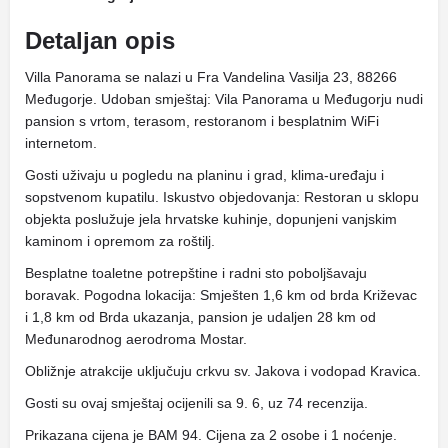
Detaljan opis
Villa Panorama se nalazi u Fra Vandelina Vasilja 23, 88266
Međugorje. Udoban smještaj: Vila Panorama u Međugorju nudi
pansion s vrtom, terasom, restoranom i besplatnim WiFi
internetom.
Gosti uživaju u pogledu na planinu i grad, klima-uređaju i
sopstvenom kupatilu. Iskustvo objedovanja: Restoran u sklopu
objekta poslužuje jela hrvatske kuhinje, dopunjeni vanjskim
kaminom i opremom za roštilj.
Besplatne toaletne potrepštine i radni sto poboljšavaju
boravak. Pogodna lokacija: Smješten 1,6 km od brda Križevac
i 1,8 km od Brda ukazanja, pansion je udaljen 28 km od
Međunarodnog aerodroma Mostar.
Obližnje atrakcije uključuju crkvu sv. Jakova i vodopad Kravica.
Gosti su ovaj smještaj ocijenili sa 9. 6, uz 74 recenzija.
Prikazana cijena je BAM 94. Cijena za 2 osobe i 1 noćenje.