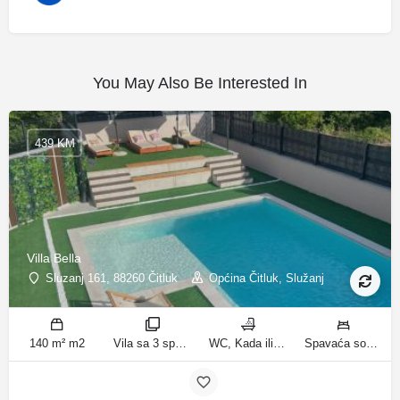
You May Also Be Interested In
439 KM
Villa Bella
Sluzanj 161, 88260 Čitluk
Općina Čitluk, Služanj
140 m² m2
Vila sa 3 spavaće sobe sobe
WC, Kada ili tuš kupatila
Spavaća soba 1: 1 bračni krevet | Spavaća soba 2: 2 kreveta za jednu osobu | Spavaća soba 3: 2 kreveta za jednu osobu | Dnevni boravak: 1 kauč na razvlačenje ležaja