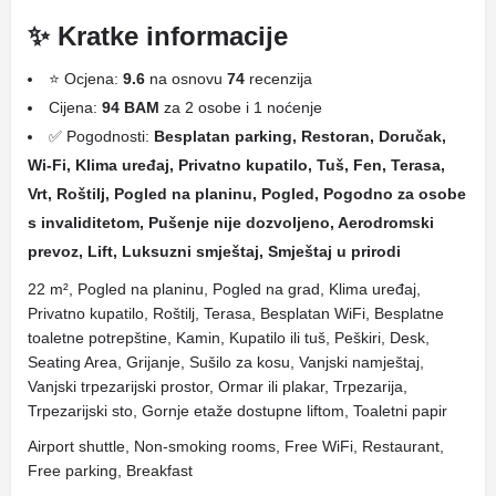
✨ Kratke informacije
⭐ Ocjena:
9.6
na osnovu
74
recenzija
Cijena:
94 BAM
za 2 osobe i 1 noćenje
✅ Pogodnosti:
Besplatan parking, Restoran, Doručak,
Wi-Fi, Klima uređaj, Privatno kupatilo, Tuš, Fen, Terasa,
Vrt, Roštilj, Pogled na planinu, Pogled, Pogodno za osobe
s invaliditetom, Pušenje nije dozvoljeno, Aerodromski
prevoz, Lift, Luksuzni smještaj, Smještaj u prirodi
22 m², Pogled na planinu, Pogled na grad, Klima uređaj,
Privatno kupatilo, Roštilj, Terasa, Besplatan WiFi, Besplatne
toaletne potrepštine, Kamin, Kupatilo ili tuš, Peškiri, Desk,
Seating Area, Grijanje, Sušilo za kosu, Vanjski namještaj,
Vanjski trpezarijski prostor, Ormar ili plakar, Trpezarija,
Trpezarijski sto, Gornje etaže dostupne liftom, Toaletni papir
Airport shuttle, Non-smoking rooms, Free WiFi, Restaurant,
Free parking, Breakfast