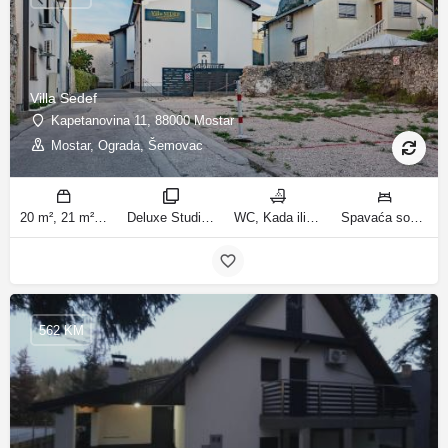
Villa Sedef
Kapetanovina 11, 88000 Mostar
Mostar, Ograda, Šemovac
20 m², 21 m², 31 m², 30 m² m2
Deluxe Studio, Studio sa balkonom, Apartman, Deluxe jednosobni apartman, Apartman sa balkonom sobe
WC, Kada ili tuš kupatila
Spavaća soba 1: 1 bračni krevet | Dnevni boravak: 1 kauč na razvlačenje | Spavaća soba 1: 1 francuski bračni krevet ležaja
562 KM