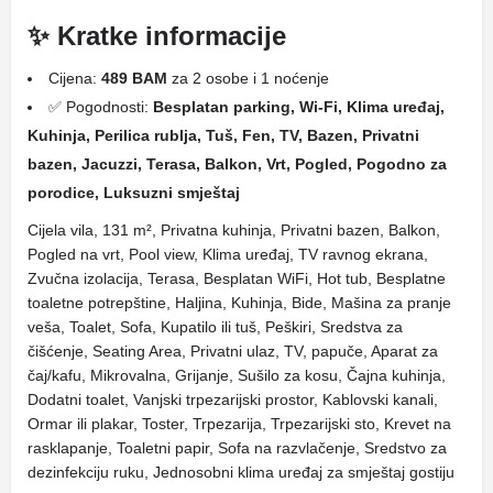
✨ Kratke informacije
Cijena:
489 BAM
za 2 osobe i 1 noćenje
✅ Pogodnosti:
Besplatan parking, Wi-Fi, Klima uređaj,
Kuhinja, Perilica rublja, Tuš, Fen, TV, Bazen, Privatni
bazen, Jacuzzi, Terasa, Balkon, Vrt, Pogled, Pogodno za
porodice, Luksuzni smještaj
Cijela vila, 131 m², Privatna kuhinja, Privatni bazen, Balkon,
Pogled na vrt, Pool view, Klima uređaj, TV ravnog ekrana,
Zvučna izolacija, Terasa, Besplatan WiFi, Hot tub, Besplatne
toaletne potrepštine, Haljina, Kuhinja, Bide, Mašina za pranje
veša, Toalet, Sofa, Kupatilo ili tuš, Peškiri, Sredstva za
čišćenje, Seating Area, Privatni ulaz, TV, papuče, Aparat za
čaj/kafu, Mikrovalna, Grijanje, Sušilo za kosu, Čajna kuhinja,
Dodatni toalet, Vanjski trpezarijski prostor, Kablovski kanali,
Ormar ili plakar, Toster, Trpezarija, Trpezarijski sto, Krevet na
rasklapanje, Toaletni papir, Sofa na razvlačenje, Sredstvo za
dezinfekciju ruku, Jednosobni klima uređaj za smještaj gostiju