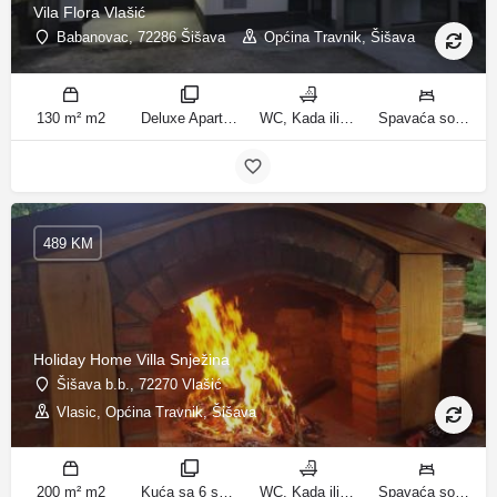
Vila Flora Vlašić
Babanovac, 72286 Šišava
Općina Travnik, Šišava
130 m² m2
Deluxe Apartment sobe
WC, Kada ili tuš kupatila
Spavaća soba 1: 1 francuski bračni krevet | Spavaća soba 2: 1 francuski bračni krevet | Spavaća soba 3: 1 krevet za jednu osobu | Spavaća soba 4: 1 krevet za jednu osobu | Spavaća soba 5: 1 krevet na kat | Spavaća soba 6: 2 kreveta za jednu osobu | Dnevni boravak: 1 kauč na razvlačenje ležaja
489 KM
Holiday Home Villa Snježina
Šišava b.b., 72270 Vlašić
Vlasic, Općina Travnik, Šišava
200 m² m2
Kuća sa 6 spavaćih soba sobe
WC, Kada ili tuš kupatila
Spavaća soba 1: 1 krevet za jednu osobu | Spavaća soba 2: 1 krevet za jednu osobu | Spavaća soba 3: 1 francuski bračni krevet | Spavaća soba 4: 2 kreveta za jednu osobu | Dnevni boravak: 1 kauč na razvlačenje ležaja