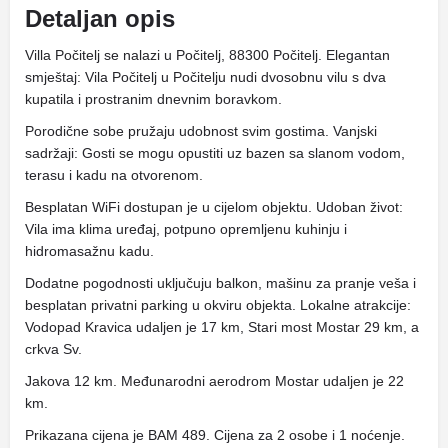
Detaljan opis
Villa Počitelj se nalazi u Počitelj, 88300 Počitelj. Elegantan
smještaj: Vila Počitelj u Počitelju nudi dvosobnu vilu s dva
kupatila i prostranim dnevnim boravkom.
Porodične sobe pružaju udobnost svim gostima. Vanjski
sadržaji: Gosti se mogu opustiti uz bazen sa slanom vodom,
terasu i kadu na otvorenom.
Besplatan WiFi dostupan je u cijelom objektu. Udoban život:
Vila ima klima uređaj, potpuno opremljenu kuhinju i
hidromasažnu kadu.
Dodatne pogodnosti uključuju balkon, mašinu za pranje veša i
besplatan privatni parking u okviru objekta. Lokalne atrakcije:
Vodopad Kravica udaljen je 17 km, Stari most Mostar 29 km, a
crkva Sv.
Jakova 12 km. Međunarodni aerodrom Mostar udaljen je 22
km.
Prikazana cijena je BAM 489. Cijena za 2 osobe i 1 noćenje.