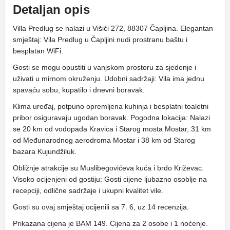
Detaljan opis
Villa Predlug se nalazi u Višići 272, 88307 Čapljina. Elegantan
smještaj: Vila Predlug u Čapljini nudi prostranu baštu i
besplatan WiFi.
Gosti se mogu opustiti u vanjskom prostoru za sjedenje i
uživati ​​u mirnom okruženju. Udobni sadržaji: Vila ima jednu
spavaću sobu, kupatilo i dnevni boravak.
Klima uređaj, potpuno opremljena kuhinja i besplatni toaletni
pribor osiguravaju ugodan boravak. Pogodna lokacija: Nalazi
se 20 km od vodopada Kravica i Starog mosta Mostar, 31 km
od Međunarodnog aerodroma Mostar i 38 km od Starog
bazara Kujundžiluk.
Obližnje atrakcije su Muslibegovićeva kuća i brdo Križevac.
Visoko ocijenjeni od gostiju: Gosti cijene ljubazno osoblje na
recepciji, odlične sadržaje i ukupni kvalitet vile.
Gosti su ovaj smještaj ocijenili sa 7. 6, uz 14 recenzija.
Prikazana cijena je BAM 149. Cijena za 2 osobe i 1 noćenje.