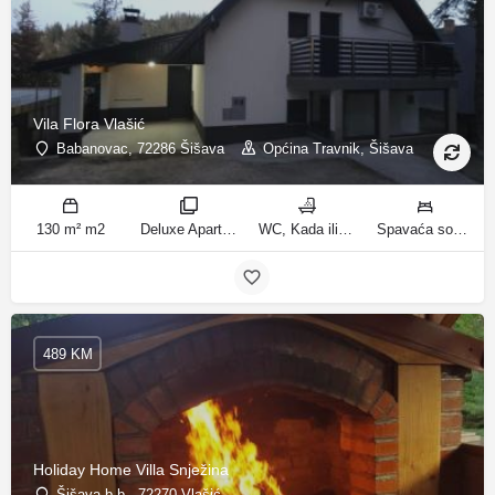
Vila Flora Vlašić
Babanovac, 72286 Šišava
Općina Travnik, Šišava
130 m² m2
Deluxe Apartment sobe
WC, Kada ili tuš kupatila
Spavaća soba 1: 1 francuski bračni krevet | Spavaća soba 2: 1 francuski bračni krevet | Spavaća soba 3: 1 krevet za jednu osobu | Spavaća soba 4: 1 krevet za jednu osobu | Spavaća soba 5: 1 krevet na kat | Spavaća soba 6: 2 kreveta za jednu osobu | Dnevni boravak: 1 kauč na razvlačenje ležaja
489 KM
Holiday Home Villa Snježina
Šišava b.b., 72270 Vlašić