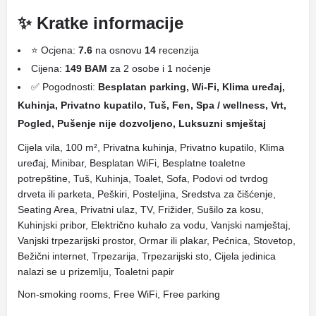
✨ Kratke informacije
⭐ Ocjena:
7.6
na osnovu
14
recenzija
Cijena:
149 BAM
za 2 osobe i 1 noćenje
✅ Pogodnosti:
Besplatan parking, Wi-Fi, Klima uređaj,
Kuhinja, Privatno kupatilo, Tuš, Fen, Spa / wellness, Vrt,
Pogled, Pušenje nije dozvoljeno, Luksuzni smještaj
Cijela vila, 100 m², Privatna kuhinja, Privatno kupatilo, Klima
uređaj, Minibar, Besplatan WiFi, Besplatne toaletne
potrepštine, Tuš, Kuhinja, Toalet, Sofa, Podovi od tvrdog
drveta ili parketa, Peškiri, Posteljina, Sredstva za čišćenje,
Seating Area, Privatni ulaz, TV, Frižider, Sušilo za kosu,
Kuhinjski pribor, Električno kuhalo za vodu, Vanjski namještaj,
Vanjski trpezarijski prostor, Ormar ili plakar, Pećnica, Stovetop,
Bežični internet, Trpezarija, Trpezarijski sto, Cijela jedinica
nalazi se u prizemlju, Toaletni papir
Non-smoking rooms, Free WiFi, Free parking