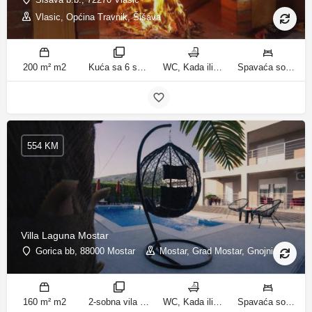
Vlasic, Općina Travnik, Šišava
200 m² m2
Kuća sa 6 spavaćih soba sobe
WC, Kada ili tuš kupatila
Spavaća soba 1: 1 krevet za jednu osobu | Spavaća soba 2: 1 krevet za jednu osobu | Spavaća soba 3: 1 francuski bračni krevet | Spavaća soba 4: 2 kreveta za jednu osobu | Dnevni boravak: 1 kauč na razvlačenje ležaja
554 KM
Villa Laguna Mostar
Gorica bb, 88000 Mostar
Mostar, Grad Mostar, Gnojnice
160 m² m2
2-sobna vila sobe
WC, Kada ili tuš kupatila
Spavaća soba 1: 1 bračni krevet | Spavaća soba 2: 3 kreveta za jednu osobu | Dnevni boravak: 1 kauč na razvlačenje ležaja