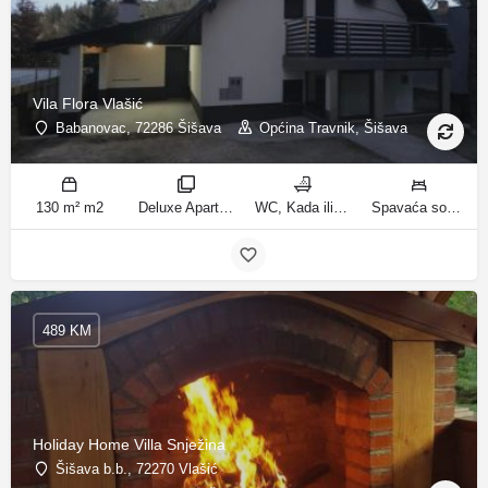
Vila Flora Vlašić
Babanovac, 72286 Šišava
Općina Travnik, Šišava
130 m² m2
Deluxe Apartment sobe
WC, Kada ili tuš kupatila
Spavaća soba 1: 1 francuski bračni krevet | Spavaća soba 2: 1 francuski bračni krevet | Spavaća soba 3: 1 krevet za jednu osobu | Spavaća soba 4: 1 krevet za jednu osobu | Spavaća soba 5: 1 krevet na kat | Spavaća soba 6: 2 kreveta za jednu osobu | Dnevni boravak: 1 kauč na razvlačenje ležaja
489 KM
Holiday Home Villa Snježina
Šišava b.b., 72270 Vlašić