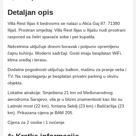
Detaljan opis
Villa Rest Ilijas 4 bedrooms se nalazi u Alića Gaj 87, 71380
Ilijaš. Prostran smještaj: Villa Rest Ilijas u Ilijašu nudi prostrani
raspored sa četiri spavaće sobe i pet kupatila.
Nekretnina uključuje dnevni boravak i potpuno opremljenu
čajnu kuhinju. Moderni sadržaji: Gosti imaju besplatan WiFi,
klima uređaj i terasu.
Dodatne pogodnosti uključuju balkon, mašinu za pranje veša i
TV. Na raspolaganju je besplatan privatni parking u okviru
objekta.
Lokalne atrakcije: Smještena 21 km od Međunarodnog
aerodroma Sarajevo, vila je u blizini znamenitosti kao što su
Latinski most (22 km), fontana Sebilj (23 km) i Baščaršija (23
km). Prikazana cijena je BAM 205.
Cijena za 2 osobe i 1 noćenje.