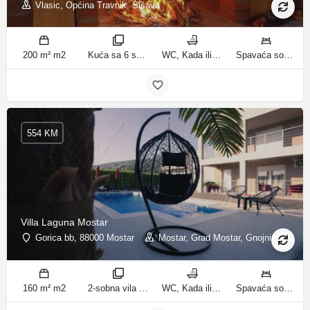
Vlasic, Općina Travnik, Šišava
200 m² m2
Kuća sa 6 spavaćih soba sobe
WC, Kada ili tuš kupatila
Spavaća soba 1: 1 krevet za jednu osobu | Spavaća soba 2: 1 krevet za jednu osobu | Spavaća soba 3: 1 francuski bračni krevet | Spavaća soba 4: 2 kreveta za jednu osobu | Dnevni boravak: 1 kauč na razvlačenje ležaja
554 KM
Villa Laguna Mostar
Gorica bb, 88000 Mostar
Mostar, Grad Mostar, Gnojnice
160 m² m2
2-sobna vila sobe
WC, Kada ili tuš kupatila
Spavaća soba 1: 1 bračni krevet | Spavaća soba 2: 3 kreveta za jednu osobu | Dnevni boravak: 1 kauč na razvlačenje ležaja