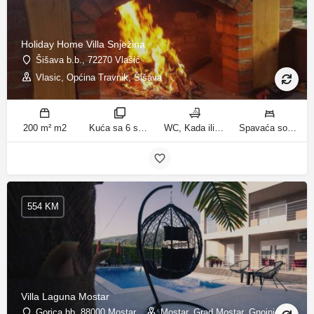
Holiday Home Villa Snježina
Šišava b.b., 72270 Vlašić
Vlasic, Općina Travnik, Šišava
200 m² m2
Kuća sa 6 spavaćih soba sobe
WC, Kada ili tuš kupatila
Spavaća soba 1: 1 krevet za jednu osobu | Spavaća soba 2: 1 krevet za jednu osobu | Spavaća soba 3: 1 francuski bračni krevet | Spavaća soba 4: 2 kreveta za jednu osobu | Dnevni boravak: 1 kauč na razvlačenje ležaja
554 KM
Villa Laguna Mostar
Gorica bb, 88000 Mostar
Mostar, Grad Mostar, Gnojnice