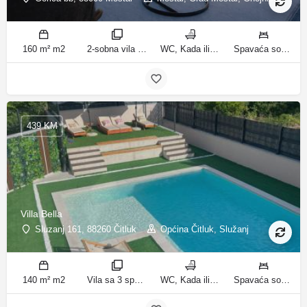
160 m² m2
2-sobna vila sobe
WC, Kada ili tuš kupatila
Spavaća soba 1: 1 bračni krevet | Spavaća soba 2: 3 kreveta za jednu osobu | Dnevni boravak: 1 kauč na razvlačenje ležaja
439 KM
Villa Bella
Sluzanj 161, 88260 Čitluk
Općina Čitluk, Služanj
140 m² m2
Vila sa 3 spavaće sobe sobe
WC, Kada ili tuš kupatila
Spavaća soba 1: 1 bračni krevet | Spavaća soba 2: 2 kreveta za jednu osobu | Spavaća soba 3: 2 kreveta za jednu osobu | Dnevni boravak: 1 kauč na razvlačenje ležaja