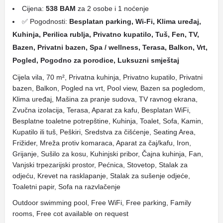
Cijena:
538 BAM
za 2 osobe i 1 noćenje
✅ Pogodnosti:
Besplatan parking, Wi-Fi, Klima uređaj,
Kuhinja, Perilica rublja, Privatno kupatilo, Tuš, Fen, TV,
Bazen, Privatni bazen, Spa / wellness, Terasa, Balkon, Vrt,
Pogled, Pogodno za porodice, Luksuzni smještaj
Cijela vila, 70 m², Privatna kuhinja, Privatno kupatilo, Privatni
bazen, Balkon, Pogled na vrt, Pool view, Bazen sa pogledom,
Klima uređaj, Mašina za pranje sudova, TV ravnog ekrana,
Zvučna izolacija, Terasa, Aparat za kafu, Besplatan WiFi,
Besplatne toaletne potrepštine, Kuhinja, Toalet, Sofa, Kamin,
Kupatilo ili tuš, Peškiri, Sredstva za čišćenje, Seating Area,
Frižider, Mreža protiv komaraca, Aparat za čaj/kafu, Iron,
Grijanje, Sušilo za kosu, Kuhinjski pribor, Čajna kuhinja, Fan,
Vanjski trpezarijski prostor, Pećnica, Stovetop, Stalak za
odjeću, Krevet na rasklapanje, Stalak za sušenje odjeće,
Toaletni papir, Sofa na razvlačenje
Outdoor swimming pool, Free WiFi, Free parking, Family
rooms, Free cot available on request