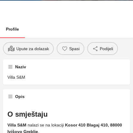
Profile
Upute za dolazak
Spasi
Podijeli
Naziv
Villa S&M
Opis
O smještaju
Villa S&M
nalazi se na lokaciji
Kosor 410 Blagaj 410, 88000
Ivišovo Greblje
.