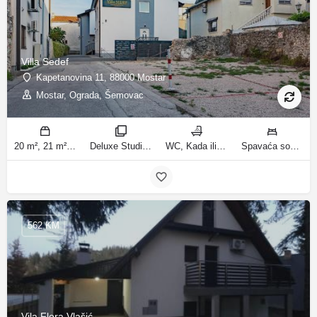
Villa Sedef
Kapetanovina 11, 88000 Mostar
Mostar, Ograda, Šemovac
20 m², 21 m², 31 m², 30 m² m2
Deluxe Studio, Studio sa balkonom, Apartman, Deluxe jednosobni apartman, Apartman sa balkonom sobe
WC, Kada ili tuš kupatila
Spavaća soba 1: 1 bračni krevet | Dnevni boravak: 1 kauč na razvlačenje | Spavaća soba 1: 1 francuski bračni krevet ležaja
562 KM
Vila Flora Vlašić