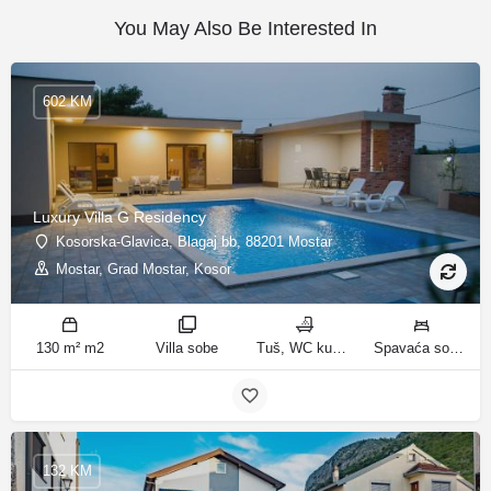
You May Also Be Interested In
602 KM
Luxury Villa G Residency
Kosorska-Glavica, Blagaj bb, 88201 Mostar
Mostar, Grad Mostar, Kosor
130 m² m2
Villa sobe
Tuš, WC kupatila
Spavaća soba 1: 1 bračni krevet | Spavaća soba 2: 2 kreveta za jednu osobu | Spavaća soba 3: 1 bračni krevet | Spavaća soba 4: 2 kreveta za jednu osobu | Dnevni boravak: 1 kauč na razvlačenje ležaja
132 KM