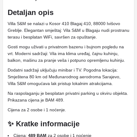
Detaljan opis
Villa S&M se nalazi u Kosor 410 Blagaj 410, 88000 Ivišovo
Greblje. Elegantan smještaj: Vila S&M u Blagaju nudi prostranu
terasu i besplatan WiFi, savršen za opuštanje.
Gosti mogu uživati ​​u privatnom bazenu i bujnom pogledu na
vrt. Moderni sadržaji: Vila ima klima uređaj, čajnu kuhinju,
balkon, mašinu za pranje veša i potpuno opremljenu kuhinju.
Dodatni sadržaji uključuju minibar i TV. Pogodna lokacija:
Smještena 80 km od Međunarodnog aerodroma Sarajevo,
Villa S&M omogućava lak pristup lokalnim atrakcijama.
Na raspolaganju je besplatan privatni parking u okviru objekta.
Prikazana cijena je BAM 489.
Cijena za 2 osobe i 1 noćenje.
✨ Kratke informacije
Cijena:
489 BAM
za 2 osobe i 1 noćenje