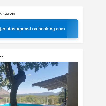
oking.com
jeri dostupnost na booking.com
ka