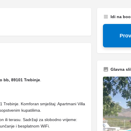
Idi na bo
Prov
Glavna sli
o bb, 89101 Trebinje
.
1 Trebinje. Komforan smještaj: Apartmani Villa
sopstvenim kupatilima.
on ili terasu. Sadržaji za slobodno vrijeme:
sunčanje i besplatnom WiFi.