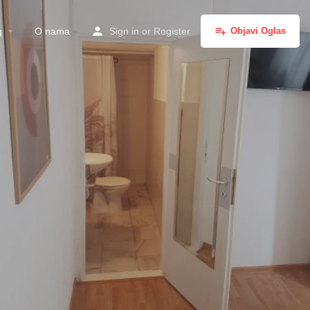
g
O nama
Sign in
or
Register
Objavi Oglas