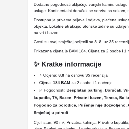
Dodatne pogodnosti uključuju vanjski kamin, uslugu pr
usluge: Kontinentalni doručak se servira sa sokom, 
Dostupna je privatna prijava i odjava, plaćena uslug
objekta. Lokalne atrakcije: Stonske zidine su udal
na vrt i bazen.
Gosti su ovaj smještaj ocijenili sa 8. 8, uz 35 recenzi
Prikazana cijena je BAM 184. Cijena za 2 osobe i 1 
✨ Kratke informacije
⭐ Ocjena:
8.8
na osnovu
35
recenzija
Cijena:
184 BAM
za 2 osobe i 1 noćenje
✅ Pogodnosti:
Besplatan parking, Doručak, Wi-
kupatilo, TV, Bazen, Privatni bazen, Terasa, Balk
Pogodno za porodice, Pušenje nije dozvoljeno, 
Smještaj u prirodi
Cijeli stan, 90 m², Privatna kuhinja, Privatno kupatil
view, Pogled na planinu, Landmark view, Bazen sa 