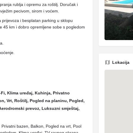
anja rublja i opremu za roštilj. Doručak i
svježim pecivom, sirom i voćem.
a prijevoza i besplatan parking u sklopu
jene 45 km i dobro opremljene sobe s pogledom
ja.
noćenje.
Lokacija
Fi, Klima uređaj, Kuhinja, Privatno
on, Vrt, Roštilj, Pogled na planinu, Pogled,
Aerodromski prevoz, Luksuzni smještaj,
o, Privatni bazen, Balkon, Pogled na vrt, Pool
pogledom, Klima uređaj, TV ravnog ekrana,