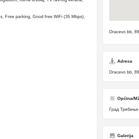
ms, Free parking, Good free WiFi (35 Mbps),
Dracevo bb, 89
Adresa
Dracevo bb, 89
Općina/M
Град Требиње /
Galerija