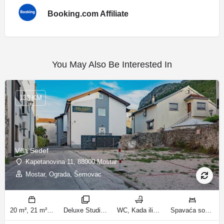
Booking.com Affiliate
You May Also Be Interested In
132 KM
Villa Sedef
Kapetanovina 11, 88000 Mostar
Mostar, Ograda, Šemovac
20 m², 21 m², 31 m², 30 m² m2
Deluxe Studio, Studio sa balkonom, Apartman, Deluxe jednosobni apartman, Apartman sa balkonom sobe
WC, Kada ili tuš kupatila
Spavaća soba 1: 1 bračni krevet | Dnevni boravak: 1 kauč na razvlačenje | Spavaća soba 1: 1 francuski bračni krevet ležaja