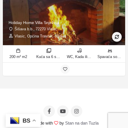
Holiday Home Villa Snježina
Šišava b.b., 72270 Vlašić
Vlasic, Općina Travnik, Šišava
200 m² m2
Kuća sa 6 spavaćih soba sobe
WC, Kada ili tuš kupatila
Spavaća soba 1: 1 krevet za jednu osobu | Spavaća soba 2: 1 krevet za jednu osobu | Spavaća soba 3: 1 francuski bračni krevet | Spavaća soba 4: 2 kreveta za jednu osobu | Dnevni boravak: 1 kauč na razvlačenje ležaja
BS
© Made with
by
Stan na dan Tuzla