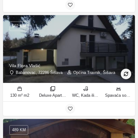
562 KM
Vila Flora Vlašić
Babanovac, 72286 Šišava
Općina Travnik, Šišava
130 m² m2
Deluxe Apartment sobe
WC, Kada ili tuš kupatila
Spavaća soba 1: 1 francuski bračni krevet | Spavaća soba 2: 1 francuski bračni krevet | Spavaća soba 3: 1 krevet za jednu osobu | Spavaća soba 4: 1 krevet za jednu osobu | Spavaća soba 5: 1 krevet na kat | Spavaća soba 6: 2 kreveta za jednu osobu | Dnevni boravak: 1 kauč na razvlačenje ležaja
489 KM