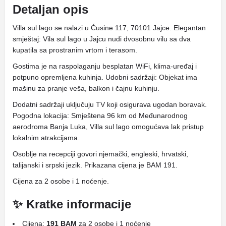
Detaljan opis
Villa sul lago se nalazi u Ćusine 117, 70101 Jajce. Elegantan
smještaj: Vila sul lago u Jajcu nudi dvosobnu vilu sa dva
kupatila sa prostranim vrtom i terasom.
Gostima je na raspolaganju besplatan WiFi, klima-uređaj i
potpuno opremljena kuhinja. Udobni sadržaji: Objekat ima
mašinu za pranje veša, balkon i čajnu kuhinju.
Dodatni sadržaji uključuju TV koji osigurava ugodan boravak.
Pogodna lokacija: Smještena 96 km od Međunarodnog
aerodroma Banja Luka, Villa sul lago omogućava lak pristup
lokalnim atrakcijama.
Osoblje na recepciji govori njemački, engleski, hrvatski,
talijanski i srpski jezik. Prikazana cijena je BAM 191.
Cijena za 2 osobe i 1 noćenje.
✨ Kratke informacije
Cijena:
191 BAM
za 2 osobe i 1 noćenje