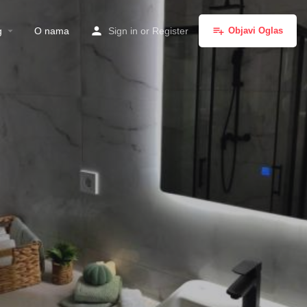
g
O nama
Sign in
or
Register
Objavi Oglas