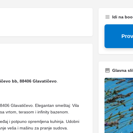
Idi na bo
Prov
Glavna sli
ičevo bb, 88406 Glavatičevo
.
88406 Glavatičevo. Elegantan smeštaj: Vila
sa vrtom, terasom i infinity bazenom.
ređaj i potpuno opremljena kuhinja. Udobni
anje veša i mašinu za pranje sudova.