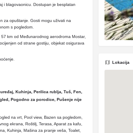
taj i blagovaonicu. Dostupan je besplatan
n za opuštanje. Gosti mogu uživati ​​na
azenom s pogledom.
ena 57 km od Međunarodnog aerodroma Mostar,
cijenjen od strane gostiju, objekat osigurava
noćenje.
Lokacija
uređaj, Kuhinja, Perilica rublja, Tuš, Fen,
Pogled, Pogodno za porodice, Pušenje nije
 Pogled na vrt, Pool view, Bazen sa pogledom,
nog ekrana, Roštilj, Terasa, Aparat za kafu,
ina, Kuhinja, Mašina za pranje veša, Toalet,