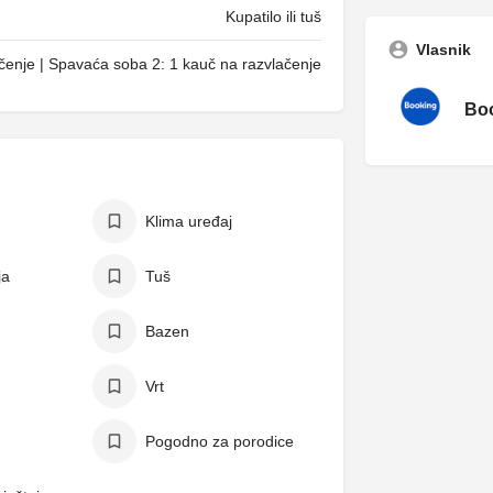
Kupatilo ili tuš
Vlasnik
čenje | Spavaća soba 2: 1 kauč na razvlačenje
Boo
Klima uređaj
ja
Tuš
Bazen
Vrt
Pogodno za porodice