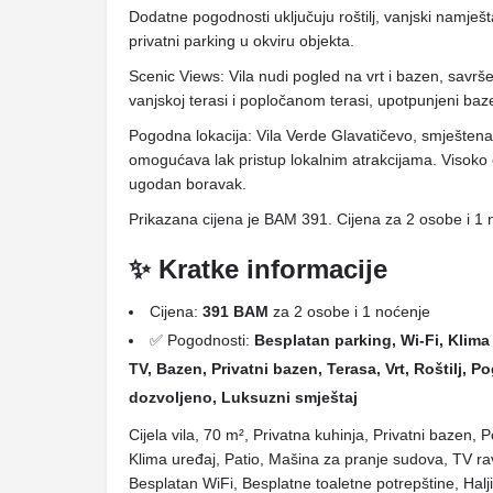
Dodatne pogodnosti uključuju roštilj, vanjski namješ
privatni parking u okviru objekta.
Scenic Views: Vila nudi pogled na vrt i bazen, savrše
vanjskoj terasi i popločanom terasi, upotpunjeni b
Pogodna lokacija: Vila Verde Glavatičevo, smješt
omogućava lak pristup lokalnim atrakcijama. Visoko o
ugodan boravak.
Prikazana cijena je BAM 391. Cijena za 2 osobe i 1 
✨ Kratke informacije
Cijena:
391 BAM
za 2 osobe i 1 noćenje
✅ Pogodnosti:
Besplatan parking, Wi-Fi, Klima 
TV, Bazen, Privatni bazen, Terasa, Vrt, Roštilj, 
dozvoljeno, Luksuzni smještaj
Cijela vila, 70 m², Privatna kuhinja, Privatni bazen,
Klima uređaj, Patio, Mašina za pranje sudova, TV rav
Besplatan WiFi, Besplatne toaletne potrepštine, Halj