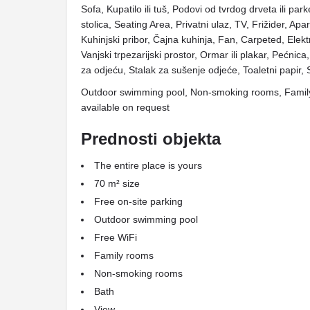
Sofa, Kupatilo ili tuš, Podovi od tvrdog drveta ili par
stolica, Seating Area, Privatni ulaz, TV, Frižider, Apar
Kuhinjski pribor, Čajna kuhinja, Fan, Carpeted, Elek
Vanjski trpezarijski prostor, Ormar ili plakar, Pećnica
za odjeću, Stalak za sušenje odjeće, Toaletni papir,
Outdoor swimming pool, Non-smoking rooms, Family 
available on request
Prednosti objekta
The entire place is yours
70 m² size
Free on-site parking
Outdoor swimming pool
Free WiFi
Family rooms
Non-smoking rooms
Bath
View