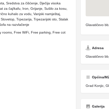
keta, Sredstva za čišćenje, Dječija visoka
at za čaj/kafu, Iron, Grijanje, Sušilo za kosu,
trično kuhalo za vodu, Vanjski namještaj,
, Stovetop, Trpezarija, Trpezarijski sto, Stalak
 Sofa na razvlačenje
Glavatičevo bb
rooms, Free WiFi, Free parking, Free cot
Adresa
Glavatičevo bb
Općina/M
Grad Konjic, G
Galerija