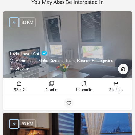
You May Also Be Interested In
80 KM
Tuzla Tower Apt.
Mehmedalije Maka Dizdara, Tuzla, Bosna i Hercegovina
Stupine
52 m2
2 sobe
1 kupatila
2 ležaja
80 KM