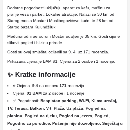
Dodatne pogodnosti uključuju aparat za kafu, mašinu za
pranje veša i parket. Lokalne atrakcije: Nalazi se 30 km od
Starog mosta Mostar i Muslibegovićeve kuće, te 28 km od
Starog bazara Kujundžiluk.
Međunarodni aerodrom Mostar udaljen je 35 km. Gosti cijene
slikovit pogled i blizinu prirode.
Gosti su ovaj smještaj ocijenili sa 9. 4, uz 171 recenzija.
Prikazana cijena je BAM 91. Cijena za 2 osobe i 1 noćenje.
✨ Kratke informacije
⭐ Ocjena:
9.4
na osnovu
171
recenzija
Cijena:
91 BAM
za 2 osobe i 1 noćenje
✅ Pogodnosti:
Besplatan parking, Wi-Fi, Klima uređaj,
TV, Terasa, Balkon, Vrt, Plaža, Uz plažu, Pogled na
planinu, Pogled na rijeku, Pogled na jezero, Pogled,
Pogodno za porodice, Pušenje nije dozvoljeno, Smještaj u