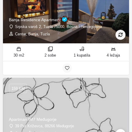
Banja Residence Apartment
Srpska varoš 2, Tuzla 75000, Bosna i Hercegovina
Centar, Banja, Tuzla
30 m2
2 sobe
1 kupatila
4 ležaja
159 KM
Apartman IM7 Međugorje
39 Put Križevca, 88266 Međugorje