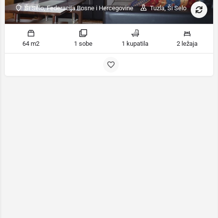
Ši Selo, Federacija Bosne i Hercegovine
Tuzla, Ši Selo
64 m2
1 sobe
1 kupatila
2 ležaja