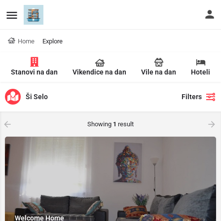
Home
Explore
Stanovi na dan
Vikendice na dan
Vile na dan
Hoteli
Ši Selo
Filters
Showing
1
result
Welcome Home