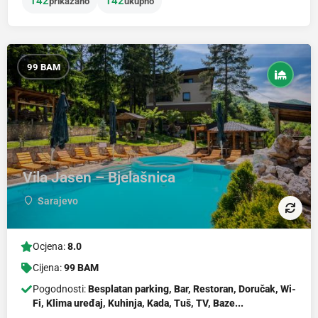
142
142
prikazano
ukupno
99 BAM
Vila Jasen – Bjelašnica
Sarajevo
Ocjena:
8.0
Cijena:
99 BAM
Pogodnosti:
Besplatan parking, Bar, Restoran, Doručak, Wi-
Fi, Klima uređaj, Kuhinja, Kada, Tuš, TV, Baze...