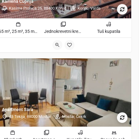
Kamena Ćuprija
Kasima Prohica 25, 88400 Konjic
Konjic, Varda
65 m², 25 m², 35 m² m2
Jednokrevetni krevet u spavaonici, Jednokrevetni krevet u mješovitoj spavaonici sobe
Tuš kupatila
9
Apartment Sara
43 Tekija, 88000 Mostar
Mostar, Čekrk