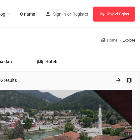
log
O nama
Sign in
or
Register
Objavi Oglas
Home
Explore
na dan
Hoteli
26
results