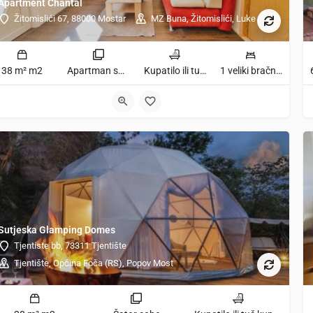
Apartment Chantal
Žitomislići 67, 88000 Mostar
MZ Buna, Žitomislići, Luke
38 m² m2
Apartman sobe
Kupatilo ili tuš kupatila
1 veliki bračni krevet ležaja
Sutjeska Glamping Domes
Tjentiste bb, 73311 Tjentište
Tjentište, Općina Foča (RS), Popov Most