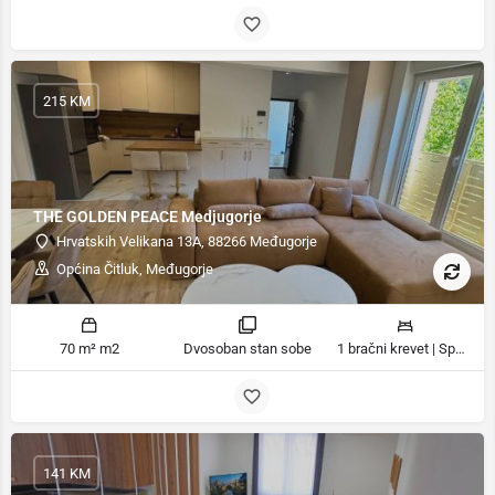
215 KM
THE GOLDEN PEACE Medjugorje
Hrvatskih Velikana 13A, 88266 Međugorje
Općina Čitluk, Međugorje
70 m² m2
Dvosoban stan sobe
1 bračni krevet | Spavaća soba 1: 1 francuski bračni krevet | Spavaća soba 2: 2 kreveta za jednu osobu ležaja
141 KM