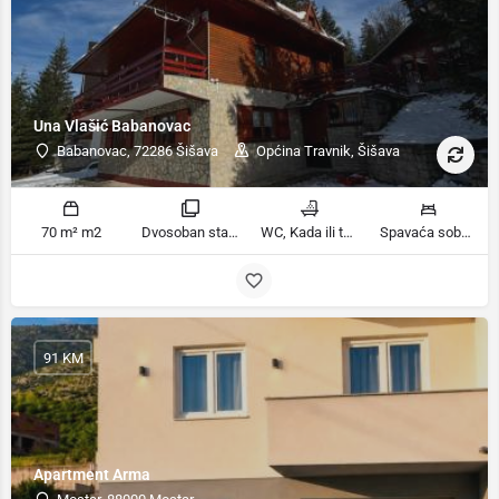
Una Vlašić Babanovac
Babanovac, 72286 Šišava
Općina Travnik, Šišava
70 m² m2
Dvosoban stan sa pogledom na planinu, Trosoban stan sa pogledom na planinu sobe
WC, Kada ili tuš kupatila
Spavaća soba 1: 1 krevet za jednu osobu | Spavaća soba 2: 1 krevet na kat | Dnevni boravak: 1 kauč na razvlačenje | Spavaća soba 2: 2 kreveta na kat | Spavaća soba 3: 2 francuska bračna kreveta ležaja
91 KM
Apartment Arma