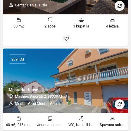
Centar, Banja, Tuzla
30 m2
2 sobe
1 kupatila
4 ležaja
239 KM
Mostaria House
Masline/Bruci bb 2, 88000 Mostar
Mostar, Grad Mostar, Gnojnice
60 m², 216 m² m2
Jednosoban stan sa vrtom, Apartman sa 4 sobe sobe
WC, Kada ili tuš kupatila
Spavaća soba 1: 1 veliki bračni krevet | Dnevni boravak: 1 kauč na razvlačenje | Spavaća soba 1: 1 bračni krevet | Spavaća soba 2: 1 bračni krevet | Spavaća soba 3: 1 bračni krevet | Spavaća soba 4: 1 krevet za jednu osobu ležaja