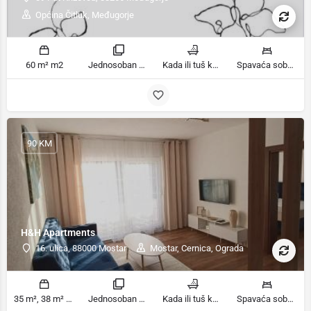
Općina Čitluk, Međugorje
60 m² m2
Jednosoban stan sobe
Kada ili tuš kupatila
Spavaća soba 1: 1 francuski bračni krevet | Dnevni boravak: 1 kauč na razvlačenje ležaja
90 KM
H&H Apartments
16. ulica, 88000 Mostar
Mostar, Cernica, Ograda
35 m², 38 m² m2
Jednosoban stan sa balkonom, Apartman sobe
Kada ili tuš kupatila
Spavaća soba 1: 1 bračni krevet | Dnevni boravak: 1 kauč na razvlačenje | Spavaća soba 1: 3 kreveta za jednu osobu ležaja