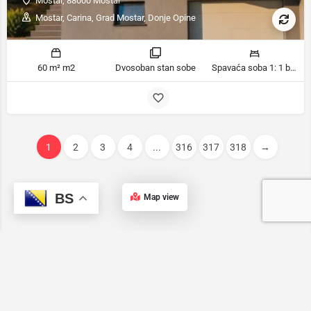
Mostar, 88000 Mostar
Mostar, Carina, Grad Mostar, Donje Opine
60 m² m2
Dvosoban stan sobe
Spavaća soba 1: 1 bračni krevet | Spavaća soba 2: 1 bračni krevet ležaja
1
2
3
4
...
316
317
318
→
BS
Map view