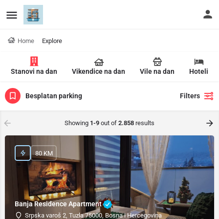
Home
Explore
Stanovi na dan
Vikendice na dan
Vile na dan
Hoteli
Besplatan parking
Filters
Showing
1-9
out of
2.858
results
80 KM
Banja Residence Apartment
Srpska varoš 2, Tuzla 75000, Bosna i Hercegovina