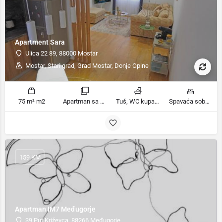
Apartment Sara
Ulica 22 89, 88000 Mostar
Mostar, Stari grad, Grad Mostar, Donje Opine
75 m² m2
Apartman sa terasom sobe
Tuš, WC kupatila
Spavaća soba 1: 1 bračni krevet | Spavaća soba 2: 1 krevet na kat ležaja
159 KM
Apartman IM7 Međugorje
39 Put Križevca, 88266 Međugorje