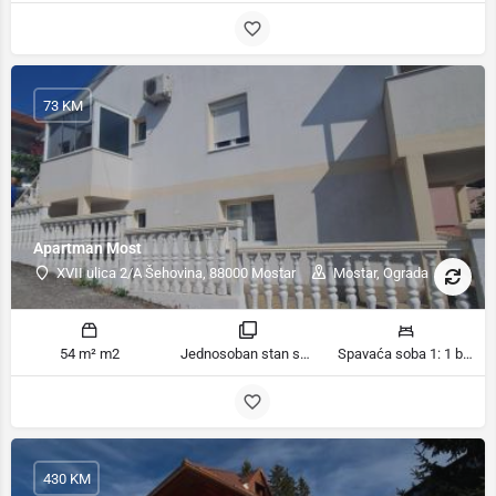
73 KM
Apartman Most
XVII ulica 2/A Šehovina, 88000 Mostar
Mostar, Ograda
54 m² m2
Jednosoban stan sobe
Spavaća soba 1: 1 bračni krevet | Dnevni boravak: 1 kauč na razvlačenje ležaja
430 KM