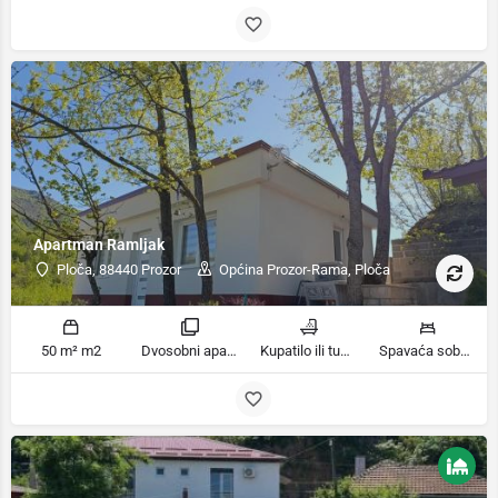
Apartman Ramljak
Ploča, 88440 Prozor
Općina Prozor-Rama, Ploča
50 m² m2
Dvosobni apartman sobe
Kupatilo ili tuš kupatila
Spavaća soba 1: 2 kreveta za jednu osobu | Spavaća soba 2: 2 kreveta za jednu osobu | Dnevni boravak: 1 kauč na razvlačenje ležaja