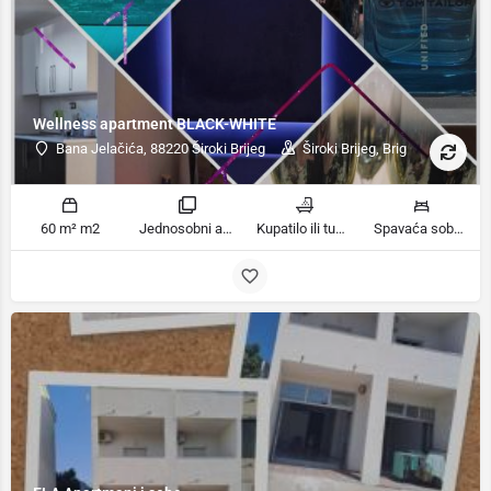
Wellness apartment BLACK-WHITE
Bana Jelačića, 88220 Široki Brijeg
Široki Brijeg, Brig
60 m² m2
Jednosobni apartman sobe
Kupatilo ili tuš kupatila
Spavaća soba 1: 1 bračni krevet | Dnevni boravak: 1 kauč na razvlačenje ležaja