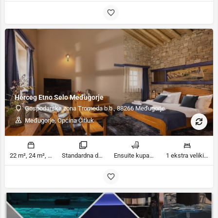
Herceg Etno Selo Međugorje
Gospodarska zona Tromeda b.b., 88266 Međugorje
Međugorje, Općina Čitluk
22 m², 24 m², 35 m² m2
Standardna dvokrevetna soba sa dva odvojena kreveta - Aneks, Standardna dvokrevetna soba sa balkonom - Aneks, Superior dvokrevetna soba ili dvokrevetna soba, Suite, Jednokrevetna soba, Superior jednokrevetna soba sobe
Ensuite kupaonica, Tuš kupatila
1 ekstra veliki bračni krevet ležaja