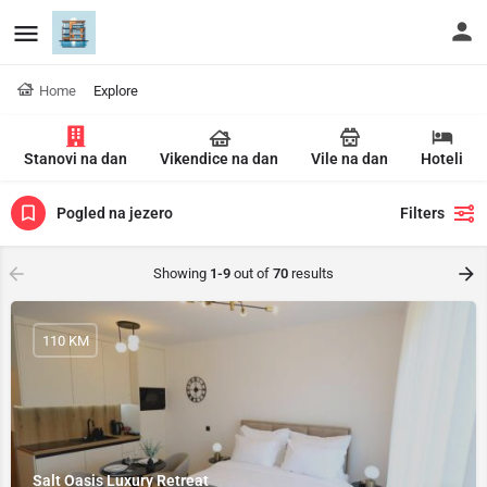
Home
Explore
Stanovi na dan
Vikendice na dan
Vile na dan
Hoteli
Pogled na jezero
Filters
Showing
1-9
out of
70
results
110 KM
Salt Oasis Luxury Retreat