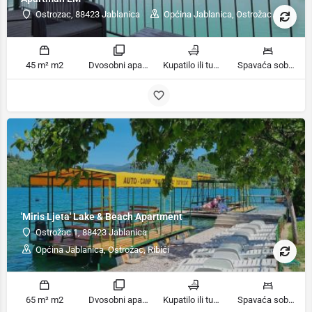
Ostrozac, 88423 Jablanica
Općina Jablanica, Ostrožac
45 m² m2
Dvosobni apartman sobe
Kupatilo ili tuš kupatila
Spavaća soba 1: 1 veliki bračni krevet | Spavaća soba 2: 1 veliki bračni krevet | Dnevni boravak: 1 kauč na razvlačenje ležaja
'Miris Ljeta' Lake & Beach Apartment
Ostrožac 1, 88423 Jablanica
Općina Jablanica, Ostrožac, Ribići
65 m² m2
Dvosobni apartman sobe
Kupatilo ili tuš kupatila
Spavaća soba 1: 1 veliki bračni krevet | Spavaća soba 2: 3 kreveta za jednu osobu | Dnevni boravak: 1 kauč na razvlačenje ležaja