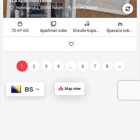
ELA Apartmani i sobe
Neretvanska, 88390 Neum
Neum, Radež
72 m² m2
Apartman sobe
Ensuite kupaonica, Kupatilo ili tuš kupatila
Spavaća soba 1: 1 ekstra veliki bračni krevet | Spavaća soba 2: 1 ekstra veliki bračni krevet | Spavaća soba 3: 1 ekstra veliki bračni krevet | Spavaća soba 4: 1 ekstra veliki bračni krevet ležaja
1
2
3
4
...
6
7
8
→
BS
Map view