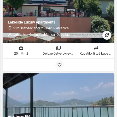
Lakeside Luxury Apartments
212 Ostrožac floor 2, 88423 Jablanica
Jablanica, Općina Jablanica, Ostrožac
20 m² m2
Deluxe četverokrevetna soba, Četvorokrevetna soba s pogledom na jezero, Luksuzna četverokrevetna soba, Classic četvorokrevetna soba sobe
Kupatilo ili tuš kupatila
Apartman EM