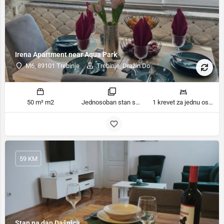
Irena Apartment near Aqua Park
M6, 89101 Trebinje
Trebinje, Dražin Do
50 m² m2
Jednosoban stan sobe
1 krevet za jednu osobu ležaja
59 KM
Stan na dan Dašnica