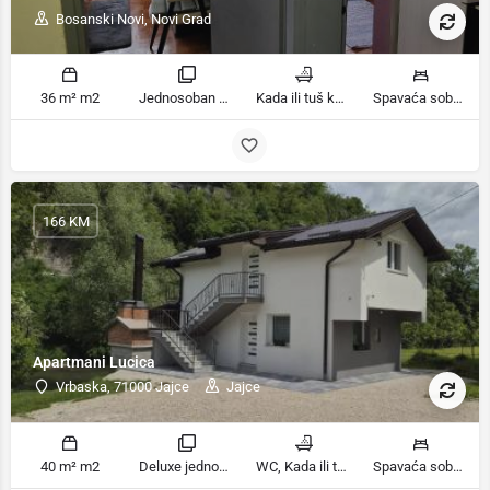
Bosanski Novi, Novi Grad
36 m² m2
Jednosoban stan sobe
Kada ili tuš kupatila
Spavaća soba 1: 1 francuski bračni krevet | Dnevni boravak: 1 kauč na razvlačenje ležaja
166 KM
Apartmani Lucica
Vrbaska, 71000 Jajce
Jajce
40 m² m2
Deluxe jednosobni apartman, Jednosoban stan sobe
WC, Kada ili tuš kupatila
Spavaća soba 1: 1 francuski bračni krevet | Dnevni boravak: 1 kauč na razvlačenje ležaja