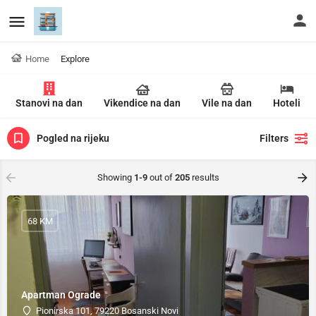
Home
Explore
Stanovi na dan
Vikendice na dan
Vile na dan
Hoteli
Pogled na rijeku
Filters
Showing
1-9
out of
205
results
68 KM
Apartman Ograde
Pionirska 101, 79220 Bosanski Novi