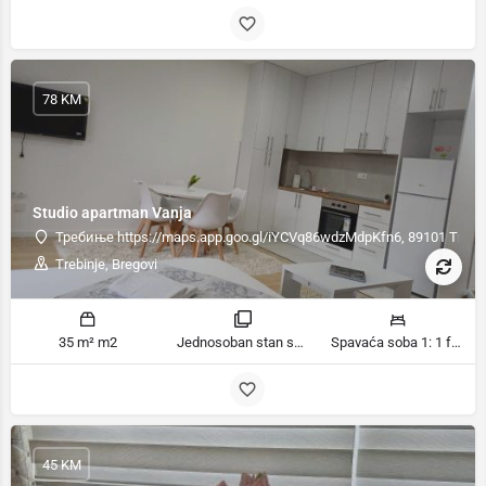
78 KM
Studio apartman Vanja
Требиње https://maps.app.goo.gl/iYCVq86wdzMdpKfn6, 89101 Trebin
Trebinje, Bregovi
35 m² m2
Jednosoban stan sobe
Spavaća soba 1: 1 francuski bračni krevet | Dnevni boravak: 1 kauč na razvlačenje ležaja
45 KM