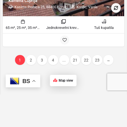
Kamena Ćuprija
Kasima Prohica 25, 88400 Konjic
Konjic, Varda
65 m², 25 m², 35 m² m2
Jednokrevetni krevet u spavaonici, Jednokrevetni krevet u mješovitoj spavaonici sobe
Tuš kupatila
1
2
3
4
...
21
22
23
→
BS
Map view