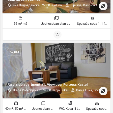
42a Видовданска, 76300 Bijeljina
Bijeljina, Dašnica 1
56 m² m2
Jednosoban stan sobe
Spavaća soba 1: 1 francuski bračni krevet | Dnevni boravak: 1 kauč na razvlačenje ležaja
57 KM
Riverside apartment #1. View over Fortress Kastel
Brace Potkonjaka 2, 78000 Banja Luka
Banja Luka, Dolac
40 m², 50 m² m2
Jednosoban stan sobe
WC, Kada ili tuš kupatila
Spavaća soba 1: 1 kauč na razvlačenje | Dnevni boravak: 1 kauč na razvlačenje ležaja