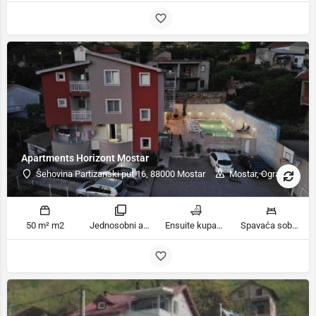
Apartments Horizont Mostar
Šehovina Partizanski put 16, 88000 Mostar
Mostar, Ograda
50 m² m2
Jednosobni apartman sobe
Ensuite kupaonica, Kupatilo ili tuš kupatila
Spavaća soba 1: 1 ekstra veliki bračni krevet | Dnevni boravak: 1 kauč na razvlačenje | Spavaća soba 1: 1 veliki bračni krevet ležaja