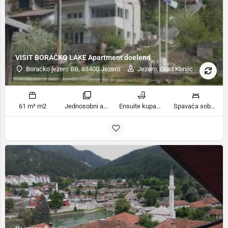
VISIT BORAČKO LAKE Apartment doelend
Boracko jezero BB, 88400 Jezero
Jezero, Grad Konjic
61 m² m2
Jednosobni apartman sobe
Ensuite kupaonica, Kupatilo ili tuš kupatila
Spavaća soba 1: 5 kreveta za jednu osobu | Dnevni boravak: 1 kauč na razvlačenje ležaja