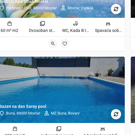
Jacuzzi Apartman Mostar
Partizanski put, 88000 Mostar
Mostar, Ograda
60 m² m2
Dvosoban stan sobe
WC, Kada ili tuš kupatila
Spavaća soba 1: 1 kauč na razvlačenje | Spavaća soba 2: 1 veliki bračni krevet ležaja
Bazen na dan Saray pool
Buna, 88000 Mostar
MZ Buna, Bovani