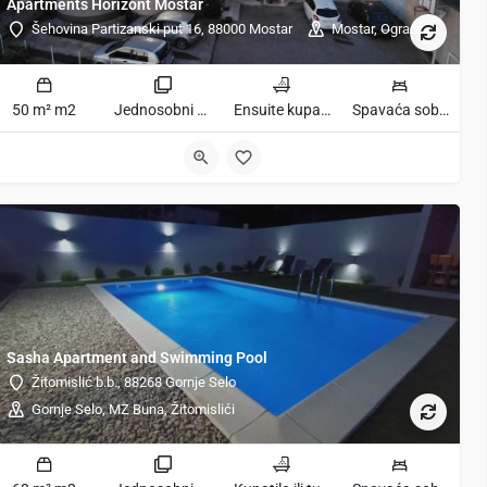
Apartments Horizont Mostar
Šehovina Partizanski put 16, 88000 Mostar
Mostar, Ograda
50 m² m2
Jednosobni apartman sobe
Ensuite kupaonica, Kupatilo ili tuš kupatila
Spavaća soba 1: 1 ekstra veliki bračni krevet | Dnevni boravak: 1 kauč na razvlačenje | Spavaća soba 1: 1 veliki bračni krevet ležaja
9
Sasha Apartment and Swimming Pool
Žitomislić b.b., 88268 Gornje Selo
Gornje Selo, MZ Buna, Žitomislići