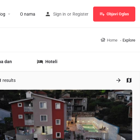
log
O nama
Sign in
or
Register
Objavi Oglas
Home
Explore
na dan
Hoteli
1
results