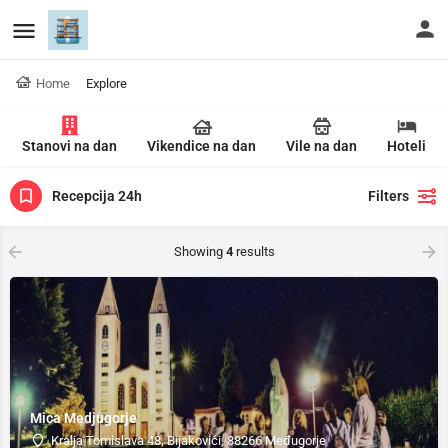
Home
Explore
Stanovi na dan
Vikendice na dan
Vile na dan
Hoteli
Recepcija 24h
Filters
Showing
4
results
Mica Medjugorje
Kralja Tomislava 48, Bijakovići, 88266 Međugorje