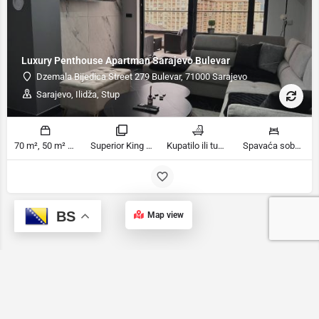
Luxury Penthouse Apartman Sarajevo Bulevar
Dzemala Bijedica Street 279 Bulevar, 71000 Sarajevo
Sarajevo, Ilidža, Stup
70 m², 50 m² m2
Superior King Suite, Jednosobni apartman sobe
Kupatilo ili tuš, Ensuite kupaonica kupatila
Spavaća soba 1: 1 veliki bračni krevet | Dnevni boravak: 2 kauča na razvlačenje | Dnevni boravak: 1 kauč na razvlačenje ležaja
BS
Map view