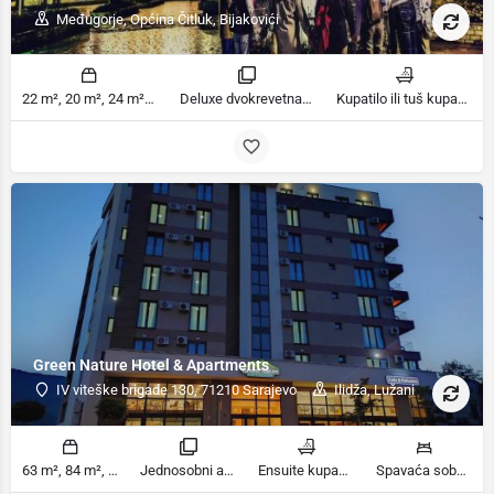
Međugorje, Općina Čitluk, Bijakovići
22 m², 20 m², 24 m², 28 m², 15 m² m2
Deluxe dvokrevetna soba, Dvokrevetna ili Twin soba, Trokrevetna soba, Deluxe trokrevetna soba, Četvorokrevetna soba, Deluxe Family Room, Jednokrevetna soba sobe
Kupatilo ili tuš kupatila
Green Nature Hotel & Apartments
IV viteške brigade 130, 71210 Sarajevo
Ilidža, Lužani
63 m², 84 m², 106 m² m2
Jednosobni apartman, Dvosobni apartman, Trosobni stan sobe
Ensuite kupaonica kupatila
Spavaća soba 1: 1 ekstra veliki bračni krevet | Dnevni boravak: 2 kauča na razvlačenje | Spavaća soba 2: 2 kreveta za jednu osobu | Spavaća soba 1: 1 bračni krevet | Spavaća soba 3: 1 krevet za jednu osobu ležaja