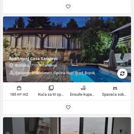
Apartment Casa Sarajevo
Butilska, 71000 Sarajevo
Sarajevo, Dobroševići, Općina Novi Grad, Bojnik
185 m² m2
Kuća sa tri spavaće sobe sobe
Ensuite kupaonica, Kupatilo ili tuš kupatila
Spavaća soba 1: 1 ekstra veliki bračni krevet | Spavaća soba 2: 1 veliki bračni krevet | Spavaća soba 3: 1 bračni krevet | Dnevni boravak: 3 kauča na razvlačenje ležaja