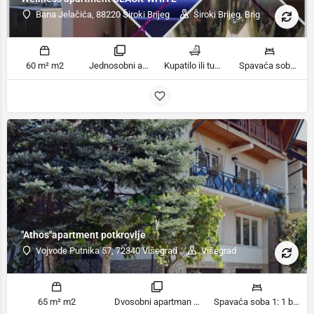
Bana Jelačića, 88220 Široki Brijeg
Široki Brijeg, Brig
60 m² m2
Jednosobni apartman sobe
Kupatilo ili tuš kupatila
Spavaća soba 1: 1 bračni krevet | Dnevni boravak: 1 kauč na razvlačenje ležaja
"Athos"apartment potkrovlje
Vojvode Putnika 57, 72340 Višegrad
Višegrad
65 m² m2
Dvosobni apartman sobe
Spavaća soba 1: 1 bračni krevet | Spavaća soba 2: 1 bračni krevet | Dnevni boravak: 3 kauča na razvlačenje ležaja