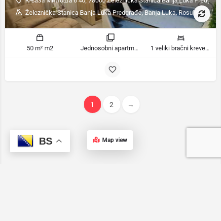
Књаза Милоша 6 40, 78000 Železnička Stanica Banja Luka Predgrađ
Železnička Stanica Banja Luka Predgrađe, Banja Luka, Rosulje
50 m² m2
Jednosobni apartman sobe
1 veliki bračni krevet ležaja
1
2
→
BS
Map view