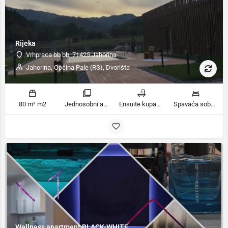
Rijeka
Vrhpraca bb bb, 71425 Jahorina
Jahorina, Općina Pale (RS), Dvorišta
80 m² m2
Jednosobni apartman sobe
Ensuite kupaonica, Kupatilo ili tuš kupatila
Spavaća soba 1: 1 bračni krevet | Dnevni boravak: 1 kauč na razvlačenje ležaja
Wellness apartment BLACK-WHITE