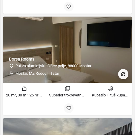
Borsa Rooms
Put za aluminijski -Bišće polje, 88000 Mostar
Mostar, MZ Rodoč I, Tatar
20 m², 30 m², 25 m² m2
Superior trokrevetna soba, Standardna porodična soba, Porodična soba sa zajedničkim kupatilom, Deluxe Family Room sobe
Kupatilo ili tuš kupatila