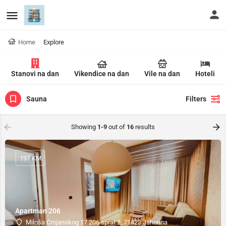
Home
Explore
Stanovi na dan
Vikendice na dan
Vile na dan
Hoteli
Sauna
Filters
Showing
1-9
out of
16
results
197 KM
Apartman 206
Miloša Crnjanskog 17 206 sprat 2, 71423 Jahorina