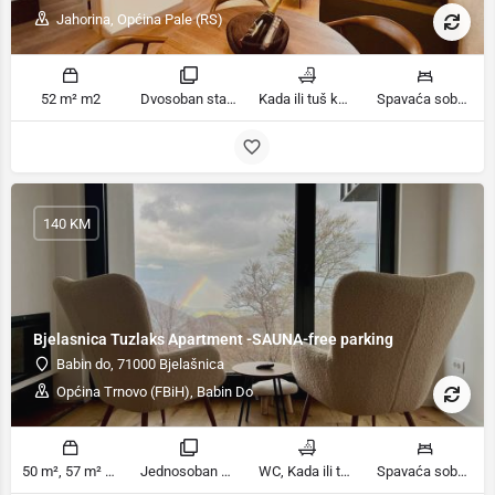
Jahorina, Općina Pale (RS)
52 m² m2
Dvosoban stan sobe
Kada ili tuš kupatila
Spavaća soba 1: 1 veliki bračni krevet | Spavaća soba 2: 1 veliki bračni krevet | Dnevni boravak: 1 kauč na razvlačenje ležaja
140 KM
Bjelasnica Tuzlaks Apartment -SAUNA-free parking
Babin do, 71000 Bjelašnica
Općina Trnovo (FBiH), Babin Do
50 m², 57 m² m2
Jednosoban stan, Apartman sa pogledom na planinu sobe
WC, Kada ili tuš kupatila
Spavaća soba 1: 1 veliki bračni krevet | Dnevni boravak: 1 kauč na razvlačenje | Spavaća soba 1: 1 bračni krevet ležaja