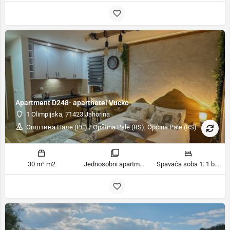
Apartment D248- aparthotel Vucko
1 Olimpijska, 71423 Jahorina
Општина Пале (РС) / Opština Pale (RS), Općina Pale (RS)
30 m² m2
Jednosobni apartman sobe
Spavaća soba 1: 1 bračni krevet | Dnevni boravak: 1 kauč na razvlačenje ležaja