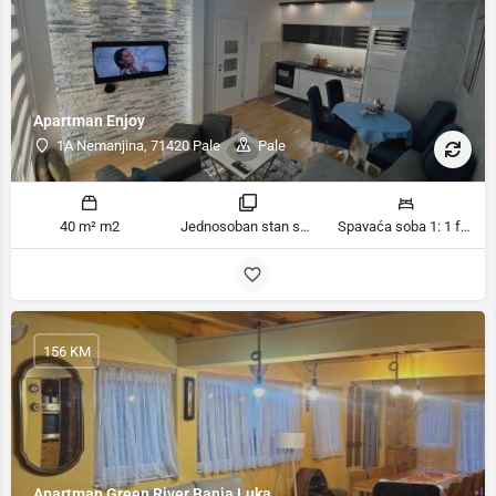
Apartman Enjoy
1A Nemanjina, 71420 Pale
Pale
40 m² m2
Jednosoban stan sobe
Spavaća soba 1: 1 francuski bračni krevet | Dnevni boravak: 1 kauč na razvlačenje ležaja
156 KM
Apartman Green River Banja Luka