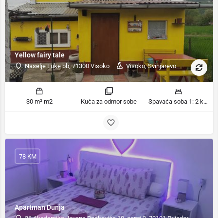
Yellow fairy tale
Naselje Luke bb, 71300 Visoko
Visoko, Svinjarevo
30 m² m2
Kuća za odmor sobe
Spavaća soba 1: 2 kreveta za jednu osobu | Spavaća soba 2: 2 kreveta za jednu osobu | Dnevni boravak: 1 kauč na razvlačenje ležaja
78 KM
Apartman Dunja