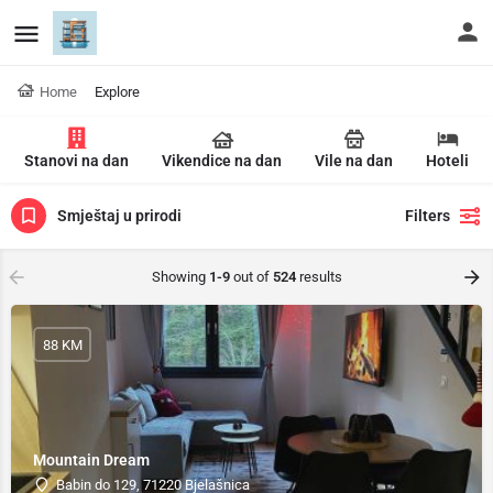
Home
Explore
Stanovi na dan
Vikendice na dan
Vile na dan
Hoteli
Smještaj u prirodi
Filters
Showing
1-9
out of
524
results
88 KM
Mountain Dream
Babin do 129, 71220 Bjelašnica