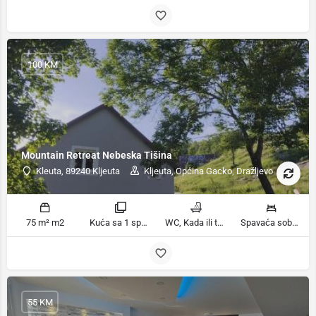
100 KM
Mountain Retreat Nebeska Tišina
Kleuta, 89240 Kljeuta
Kljeuta, Općina Gacko, Dražljevo
75 m² m2
Kuća sa 1 spavaćom sobom sobe
WC, Kada ili tuš kupatila
Spavaća soba 1: 2 kreveta za jednu osobu | Dnevni boravak: 2 kauča na razvlačenje ležaja
55 KM