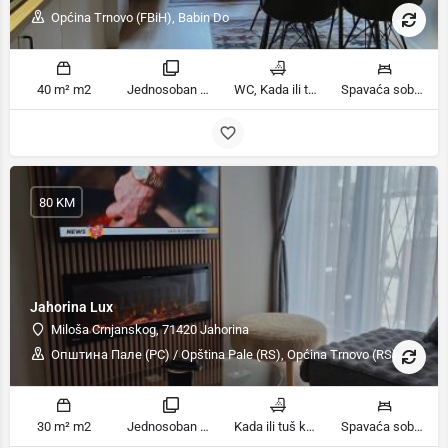
Općina Trnovo (FBiH), Babin Do
40 m² m2
Jednosoban stan sobe
WC, Kada ili tuš kupatila
Spavaća soba 1: 1 bračni krevet | Dnevni boravak: 1 kauč na razvlačenje ležaja
80 KM
Jahorina Lux
Miloša Crnjanskog, 71420 Jahorina
Општина Пале (РС) / Opština Pale (RS), Općina Trnovo (RS)
30 m² m2
Jednosoban stan sobe
Kada ili tuš kupatila
Spavaća soba 1: 1 francuski bračni krevet | Dnevni boravak: 1 kauč na razvlačenje ležaja