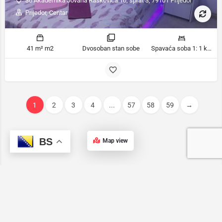
36 Akademika Jovana Raškovića 10, sprat 3, 79101 Prijedor
Prijedor, Centar
41 m² m2
Dvosoban stan sobe
Spavaća soba 1: 1 kauč na razvlačenje | Spavaća soba 2: 1 bračni krevet ležaja
1
2
3
4
...
57
58
59
→
BS
Map view