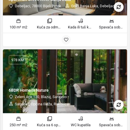
Debeljaci, 78000 Bijeli Potok
Grad Banja Luka, Debeljaci
100 m² m2
Kuća za odmor sobe
Kada ili tuš kupatila
Spavaća soba 1: 1 francuski bračni krevet | Spavaća soba 2: 2 kreveta za jednu osobu | Dnevni boravak: 1 kauč na razvlačenje ležaja
978 KM
6BDR Home in Nature
Zeleni Aris 130, Blazuj, Sarajevo
Sarajevo, Općina Ilidža, Rakovica
250 m² m2
Kuća sa 6 spavaćih soba sobe
WC kupatila
Spavaća soba 1: 1 veliki bračni krevet | Spavaća soba 2: 2 kreveta za jednu osobu | Spavaća soba 3: 1 veliki bračni krevet | Spavaća soba 4: 1 bračni krevet | Spavaća soba 5: 1 francuski bračni krevet | Spavaća soba 6: 1 krevet za jednu osobu | Dnevni boravak: 1 kauč na razvlačenje ležaja