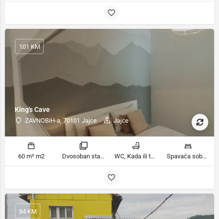
101 KM
King's Cave
ZAVNOBiH-a, 70101 Jajce
Jajce
60 m² m2
Dvosoban stan sobe
WC, Kada ili tuš kupatila
Spavaća soba 1: 1 francuski bračni krevet | Spavaća soba 2: 2 kreveta za jednu osobu | Dnevni boravak: 1 kauč na razvlačenje ležaja
84 KM