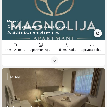
Magnolija
91 Fra. Didaka Buntića, 88220 Široki Brijeg
Široki Brijeg, Brig, Grad Široki Brijeg
32 m², 28 m², 50 m² m2
Apartman, Apartman sa balkonom sobe
Tuš, WC, Kada ili tuš kupatila
Spavaća soba 1: 1 francuski bračni krevet | Dnevni boravak: 1 kauč na razvlačenje | Spavaća soba 1: 2 kreveta za jednu osobu | Spavaća soba 2: 1 bračni krevet ležaja
108 KM