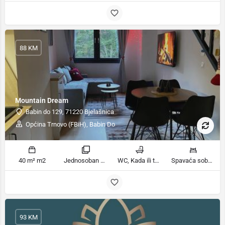
88 KM
Mountain Dream
Babin do 129, 71220 Bjelašnica
Općina Trnovo (FBiH), Babin Do
40 m² m2
Jednosoban stan sobe
WC, Kada ili tuš kupatila
Spavaća soba 1: 1 bračni krevet | Dnevni boravak: 1 kauč na razvlačenje ležaja
93 KM