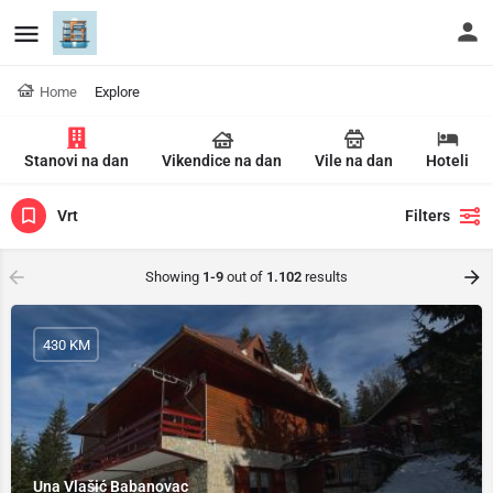
Home
Explore
Stanovi na dan
Vikendice na dan
Vile na dan
Hoteli
Vrt
Filters
Showing
1-9
out of
1.102
results
430 KM
Una Vlašić Babanovac