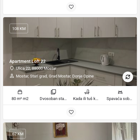
108 KM
Apartment Loft 22
Ulica 22, 88000 Mostar
Mostar, Stari grad, Grad Mostar, Donje Opine
80 m² m2
Dvosoban stan sa balkonom sobe
Kada ili tuš kupatila
Spavaća soba 1: 1 francuski bračni krevet | Spavaća soba 2: 2 kreveta za jednu osobu ležaja
62 KM