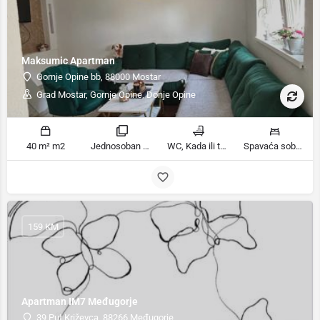
Maksumic Apartman
Gornje Opine bb, 88000 Mostar
Grad Mostar, Gornje Opine, Donje Opine
40 m² m2
Jednosoban stan sobe
WC, Kada ili tuš kupatila
Spavaća soba 1: 1 krevet za jednu osobu | Dnevni boravak: 1 kauč na razvlačenje ležaja
159 KM
Apartman IM7 Međugorje
39 Put Križevca, 88266 Međugorje