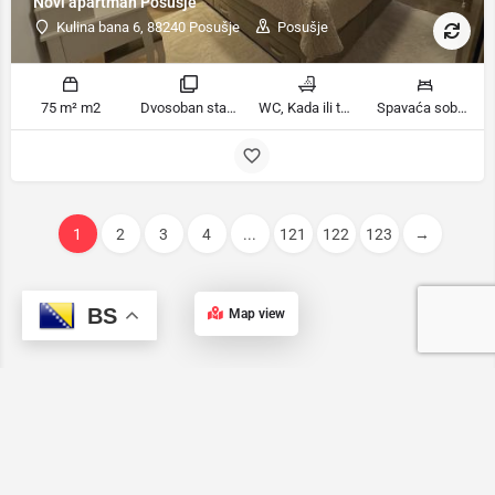
Novi apartman Posušje
Kulina bana 6, 88240 Posušje
Posušje
75 m² m2
Dvosoban stan sobe
WC, Kada ili tuš kupatila
Spavaća soba 1: 1 veliki bračni krevet | Spavaća soba 2: 2 kreveta za jednu osobu | Dnevni boravak: 1 kauč na razvlačenje ležaja
1
2
3
4
...
121
122
123
→
BS
Map view