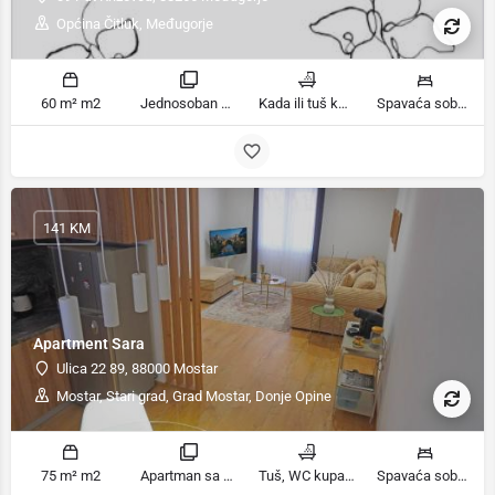
Općina Čitluk, Međugorje
60 m² m2
Jednosoban stan sobe
Kada ili tuš kupatila
Spavaća soba 1: 1 francuski bračni krevet | Dnevni boravak: 1 kauč na razvlačenje ležaja
141 KM
Apartment Sara
Ulica 22 89, 88000 Mostar
Mostar, Stari grad, Grad Mostar, Donje Opine
75 m² m2
Apartman sa terasom sobe
Tuš, WC kupatila
Spavaća soba 1: 1 bračni krevet | Spavaća soba 2: 1 krevet na kat ležaja