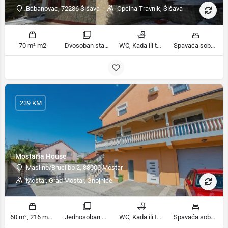
Babanovac, 72286 Šišava
Općina Travnik, Šišava
70 m² m2
Dvosoban stan sa pogledom na planinu, Trosoban stan sa pogledom na planinu sobe
WC, Kada ili tuš kupatila
Spavaća soba 1: 1 krevet za jednu osobu | Spavaća soba 2: 1 krevet na kat | Dnevni boravak: 1 kauč na razvlačenje | Spavaća soba 2: 2 kreveta na kat | Spavaća soba 3: 2 francuska bračna kreveta ležaja
239 KM
Mostaria House
Masline/Bruci bb 2, 88000 Mostar
Mostar, Grad Mostar, Gnojnice
60 m², 216 m² m2
Jednosoban stan sa vrtom, Apartman sa 4 sobe sobe
WC, Kada ili tuš kupatila
Spavaća soba 1: 1 veliki bračni krevet | Dnevni boravak: 1 kauč na razvlačenje | Spavaća soba 1: 1 bračni krevet | Spavaća soba 2: 1 bračni krevet | Spavaća soba 3: 1 bračni krevet | Spavaća soba 4: 1 krevet za jednu osobu ležaja