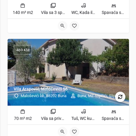
140 m² m2
Vila sa 3 spavaće sobe sobe
WC, Kada ili tuš kupatila
Spavaća soba 1: 1 bračni krevet | Spavaća soba 2: 2 kreveta za jednu osobu | Spavaća soba 3: 2 kreveta za jednu osobu | Dnevni boravak: 1 kauč na razvlačenje ležaja
469 KM
Vila Arapović, Maloševići 56
Maloševići bb, 88202 Buna
Buna, MZ Slipčići, Slipčići
70 m² m2
Vila sa privatnim bazenom sobe
Tuš, WC kupatila
Spavaća soba 1: 3 odvojena kreveta | Spavaća soba 2: 3 kreveta za jednu osobu | Dnevni boravak: 1 kauč na razvlačenje ležaja