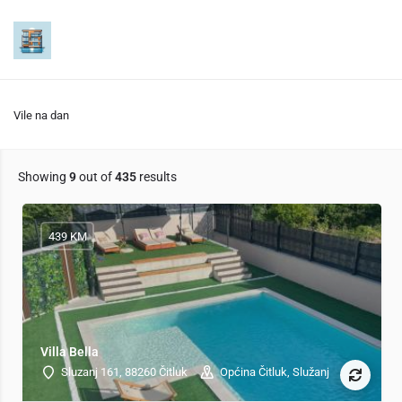
Trebinje
6 listings
Load More
Vile na dan
Showing
9
out of
435
results
439 KM
Villa Bella
Sluzanj 161, 88260 Čitluk
Općina Čitluk, Služanj