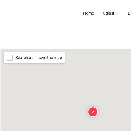
Home
Oglasi
B
Search as I move the map
2