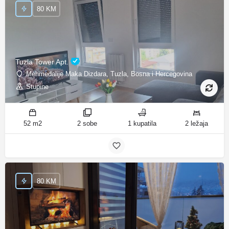
80 KM
Tuzla Tower Apt.
Mehmedalije Maka Dizdara, Tuzla, Bosna i Hercegovina
Stupine
52 m2
2 sobe
1 kupatila
2 ležaja
80 KM