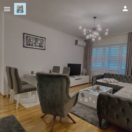
apartman nejra
Cijena (po danu)
98
KM