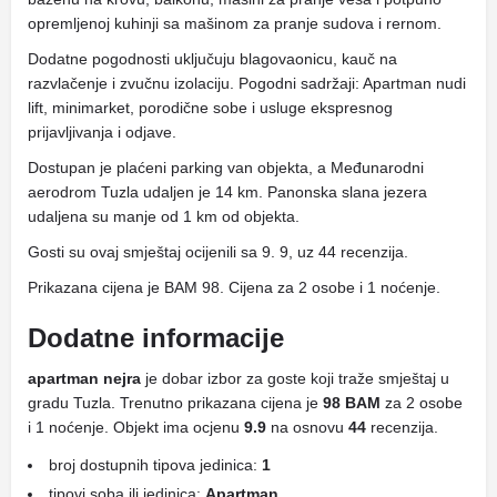
opremljenoj kuhinji sa mašinom za pranje sudova i rernom.
Dodatne pogodnosti uključuju blagovaonicu, kauč na
razvlačenje i zvučnu izolaciju. Pogodni sadržaji: Apartman nudi
lift, minimarket, porodične sobe i usluge ekspresnog
prijavljivanja i odjave.
Dostupan je plaćeni parking van objekta, a Međunarodni
aerodrom Tuzla udaljen je 14 km. Panonska slana jezera
udaljena su manje od 1 km od objekta.
Gosti su ovaj smještaj ocijenili sa 9. 9, uz 44 recenzija.
Prikazana cijena je BAM 98. Cijena za 2 osobe i 1 noćenje.
Dodatne informacije
apartman nejra
je dobar izbor za goste koji traže smještaj u
gradu Tuzla. Trenutno prikazana cijena je
98 BAM
za 2 osobe
i 1 noćenje. Objekt ima ocjenu
9.9
na osnovu
44
recenzija.
broj dostupnih tipova jedinica:
1
tipovi soba ili jedinica:
Apartman