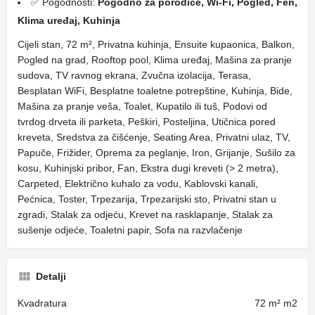
✅ Pogodnosti:
Pogodno za porodice, Wi-Fi, Pogled, Fen,
Klima uređaj, Kuhinja
Cijeli stan, 72 m², Privatna kuhinja, Ensuite kupaonica, Balkon,
Pogled na grad, Rooftop pool, Klima uređaj, Mašina za pranje
sudova, TV ravnog ekrana, Zvučna izolacija, Terasa,
Besplatan WiFi, Besplatne toaletne potrepštine, Kuhinja, Bide,
Mašina za pranje veša, Toalet, Kupatilo ili tuš, Podovi od
tvrdog drveta ili parketa, Peškiri, Posteljina, Utičnica pored
kreveta, Sredstva za čišćenje, Seating Area, Privatni ulaz, TV,
Papuče, Frižider, Oprema za peglanje, Iron, Grijanje, Sušilo za
kosu, Kuhinjski pribor, Fan, Ekstra dugi kreveti (> 2 metra),
Carpeted, Električno kuhalo za vodu, Kablovski kanali,
Pećnica, Toster, Trpezarija, Trpezarijski sto, Privatni stan u
zgradi, Stalak za odjeću, Krevet na rasklapanje, Stalak za
sušenje odjeće, Toaletni papir, Sofa na razvlačenje
Detalji
Kvadratura
72 m² m2