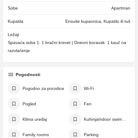
Sobe
Apartman
Kupatila
Ensuite kupaonica, Kupatilo ili tuš
Ležaji
Spavaća soba 1: 1 bračni krevet | Dnevni boravak: 1 kauč na
razvlačenje
Pogodnosti
Pogodno za porodice
Wi-Fi
Pogled
Fen
Klima uređaj
KuhinjaIndoor swimming pool
Family rooms
Parking