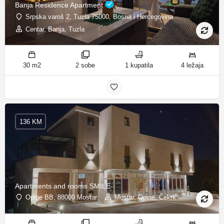
Banja Residence Apartment
Srpska varoš 2, Tuzla 75000, Bosna i Hercegovina
Centar, Banja, Tuzla
30 m2
2 sobe
1 kupatila
4 ležaja
136 KM
Apartments and rooms SMILE
Opine BB, 88000 Mostar
Mostar, Opine, Čekrk