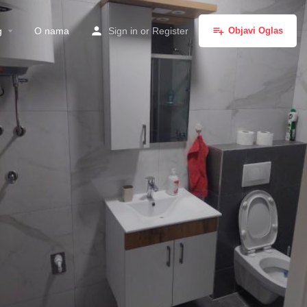
g
O nama
Sign in
or
Register
Objavi Oglas