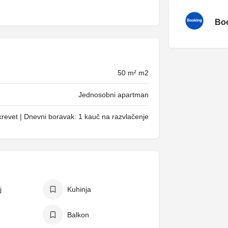
Boo
50 m² m2
Jednosobni apartman
revet | Dnevni boravak: 1 kauč na razvlačenje
j
Kuhinja
Balkon