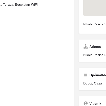
j, Terasa, Besplatan WiFi
Nikole Pašića 
Adresa
Nikole Pašića 
Općina/M
Doboj, Oaza
Vlasnik