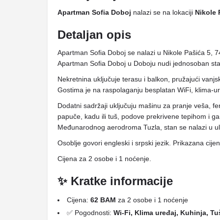
Apartman Sofia Doboj
nalazi se na lokaciji
Nikole 
Detaljan opis
Apartman Sofia Doboj se nalazi u Nikole Pašića 5, 7
Apartman Sofia Doboj u Doboju nudi jednosoban sta
Nekretnina uključuje terasu i balkon, pružajući vanjs
Gostima je na raspolaganju besplatan WiFi, klima-ur
Dodatni sadržaji uključuju mašinu za pranje veša, fe
papuče, kadu ili tuš, podove prekrivene tepihom i g
Međunarodnog aerodroma Tuzla, stan se nalazi u uli
Osoblje govori engleski i srpski jezik. Prikazana cij
Cijena za 2 osobe i 1 noćenje.
✨ Kratke informacije
Cijena:
62 BAM
za 2 osobe i 1 noćenje
✅ Pogodnosti:
Wi-Fi, Klima uređaj, Kuhinja, T