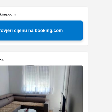
oking.com
rovjeri cijenu na booking.com
ka