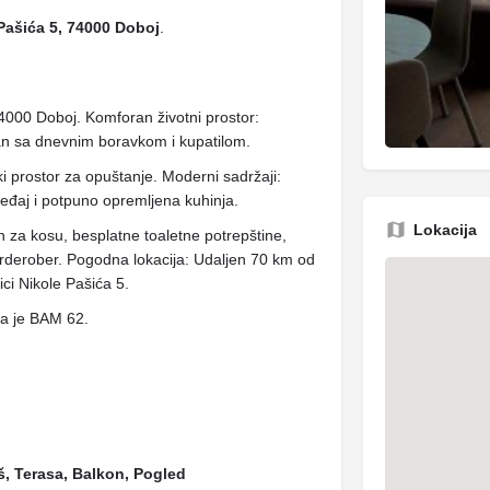
Pašića 5, 74000 Doboj
.
4000 Doboj. Komforan životni prostor:
n sa dnevnim boravkom i kupatilom.
ki prostor za opuštanje. Moderni sadržaji:
eđaj i potpuno opremljena kuhinja.
Lokacija
n za kosu, besplatne toaletne potrepštine,
arderober. Pogodna lokacija: Udaljen 70 km od
ci Nikole Pašića 5.
ena je BAM 62.
uš, Terasa, Balkon, Pogled