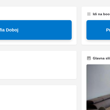
Idi na bo
ia Doboj
P
Glavna sli