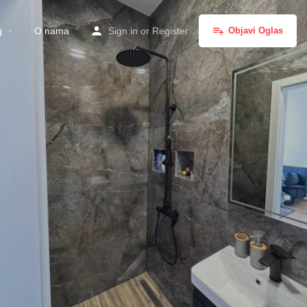
g
O nama
Sign in
or
Register
Objavi Oglas