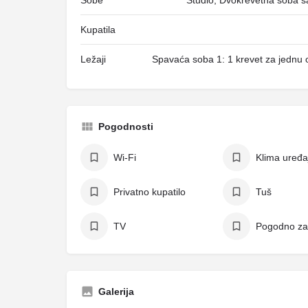
Sobe
Studio, Dvokrevetna soba s
Kupatila
Ležaji
Spavaća soba 1: 1 krevet za jednu 
Pogodnosti
Wi-Fi
Klima uređa
Privatno kupatilo
Tuš
TV
Pogodno za
Galerija