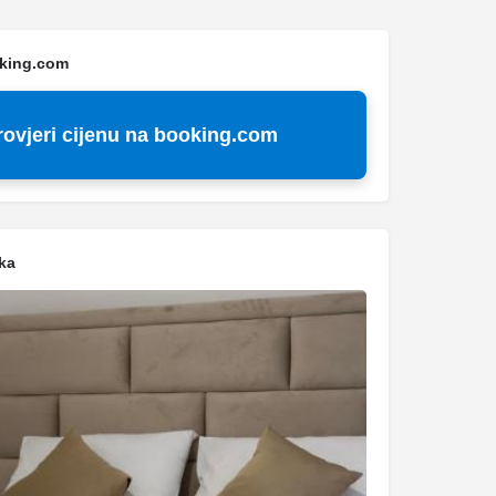
oking.com
rovjeri cijenu na booking.com
ka