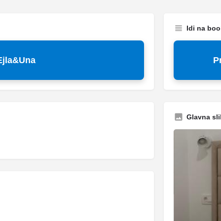
Idi na bo
Ejla&Una
P
Glavna sli