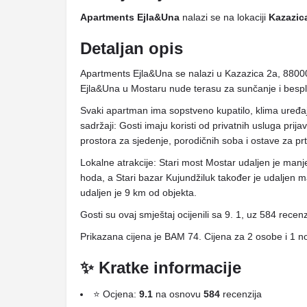
Apartments Ejla&Una
nalazi se na lokaciji
Kazazic
Detaljan opis
Apartments Ejla&Una se nalazi u Kazazica 2a, 8800
Ejla&Una u Mostaru nude terasu za sunčanje i bespl
Svaki apartman ima sopstveno kupatilo, klima uređa
sadržaji: Gosti imaju koristi od privatnih usluga prij
prostora za sjedenje, porodičnih soba i ostave za prt
Lokalne atrakcije: Stari most Mostar udaljen je man
hoda, a Stari bazar Kujundžiluk također je udalje
udaljen je 9 km od objekta.
Gosti su ovaj smještaj ocijenili sa 9. 1, uz 584 recenz
Prikazana cijena je BAM 74. Cijena za 2 osobe i 1 n
✨ Kratke informacije
⭐ Ocjena:
9.1
na osnovu
584
recenzija