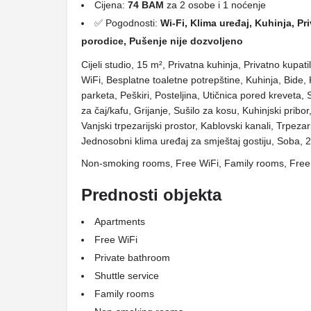
Cijena:
74 BAM
za 2 osobe i 1 noćenje
✅ Pogodnosti:
Wi-Fi, Klima uređaj, Kuhinja, P
porodice, Pušenje nije dozvoljeno
Cijeli studio, 15 m², Privatna kuhinja, Privatno kupa
WiFi, Besplatne toaletne potrepštine, Kuhinja, Bide, Ku
parketa, Peškiri, Posteljina, Utičnica pored kreveta, 
za čaj/kafu, Grijanje, Sušilo za kosu, Kuhinjski pribo
Vanjski trpezarijski prostor, Kablovski kanali, Trpezari
Jednosobni klima uređaj za smještaj gostiju, Soba, 2
Non-smoking rooms, Free WiFi, Family rooms, Free 
Prednosti objekta
Apartments
Free WiFi
Private bathroom
Shuttle service
Family rooms