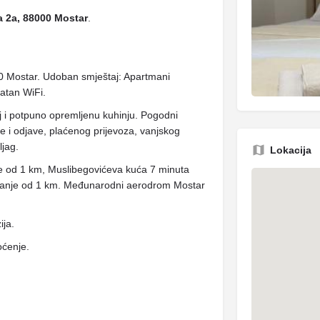
a 2a, 88000 Mostar
.
0 Mostar. Udoban smještaj: Apartmani
atan WiFi.
j i potpuno opremljenu kuhinju. Pogodni
ave i odjave, plaćenog prijevoza, vanjskog
ljag.
Lokacija
je od 1 km, Muslibegovićeva kuća 7 minuta
n manje od 1 km. Međunarodni aerodrom Mostar
ija.
oćenje.