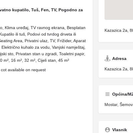
rivatno kupatilo, Tuš, Fen, TV, Pogodno za
tilo, Klima uređaj, TV ravnog ekrana, Besplatan
Kazazica 2a, 
patilo ili tuš, Podovi od tvrdog drveta ili
Seating Area, Privatni ulaz, TV, Frižider, Aparat
r, Električno kuhalo za vodu, Vanjski namještaj,
jski sto, Privatan stan u zgradi, Toaletni papir,
Adresa
0 m², 16 m², 32 m², Cijeli stan, 45 m²
Kazazica 2a, 
cot available on request
Općina/M
Mostar, Šemov
Vlasnik