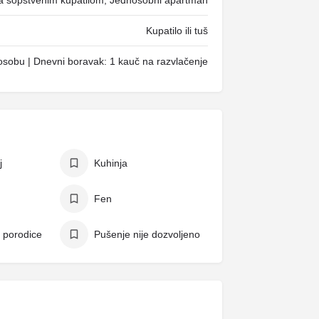
a sopstvenim kupatilom, Jednosobni apartman
Kupatilo ili tuš
osobu | Dnevni boravak: 1 kauč na razvlačenje
j
Kuhinja
Fen
 porodice
Pušenje nije dozvoljeno