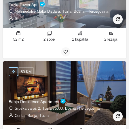
Tuzla Tower Apt.
Mehmedalije Maka Dizdara, Tuzla, Bosna i Hercegovina
Stupine
52 m2
2 sobe
1 kupatila
2 ležaja
80 KM
Banja Residence Apartment
Srpska varoš 2, Tuzla 75000, Bosna i Hercegovina
Centar, Banja, Tuzla