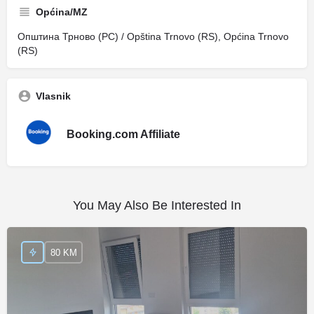
Općina/MZ
Општина Трново (РС) / Opština Trnovo (RS), Općina Trnovo
(RS)
Vlasnik
Booking.com Affiliate
You May Also Be Interested In
80 KM