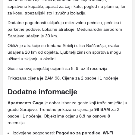
sopstveno kupatilo, aparat za čaj i kafu, pogled na planinu, fen
za kosu, trpezarijski sto i zvučnu izolaciju.
Dodatne pogodnosti uključuju mikrovalnu pećnicu, pećnicu i
parketne podove. Lokalne atrakcije: Međunarodni aerodrom
Sarajevo udaljen je 30 km.
Obližnje atrakcije su fontana Sebilj i ulica Baščaršija, svaka
udaljena 28 km od objekta. Ljubitelji zimskih sportova mogu
uživati ​​u skijanju u okolini.
Gosti su ovaj smještaj ocijenili sa 8. 9, uz 8 recenzija.
Prikazana cijena je BAM 98. Cijena za 2 osobe i 1 noćenje.
Dodatne informacije
Apartments Gaga
je dobar izbor za goste koji traže smještaj u
gradu Sarajevo. Trenutno prikazana cijena je
98 BAM
za 2
osobe i 1 noćenje. Objekt ima ocjenu
8.9
na osnovu
8
recenzija.
izdvojene pogodnosti:
Pogodno za porodice, Wi-Fi