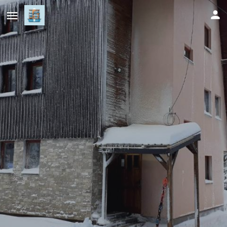
Apartments Gaga
Cijena (po danu)
98
KM