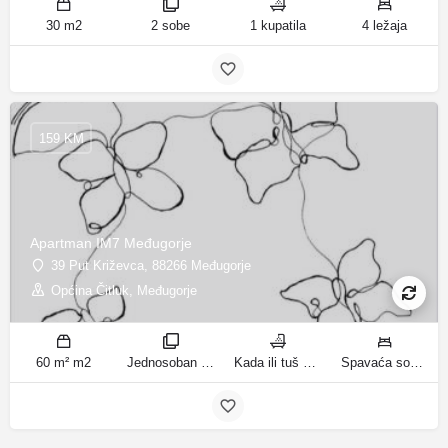
30 m2
2 sobe
1 kupatila
4 ležaja
159 KM
Apartman IM7 Međugorje
39 Put Križevca, 88266 Međugorje
Općina Čitluk, Međugorje
60 m² m2
Jednosoban stan sobe
Kada ili tuš kupatila
Spavaća soba 1: 1 francuski bračni krevet | Dnevni boravak: 1 kauč na razvlačenje ležaja