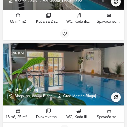
Mostar, Čekrk, Grad Mostar, Donje Opine
85 m² m2
Kuća sa 2 spavaće sobe sobe
WC, Kada ili tuš kupatila
Spavaća soba 1: 1 francuski bračni krevet | Spavaća soba 2: 3 kreveta za jednu osobu | Dnevni boravak: 1 kauč na razvlačenje ležaja
196 KM
Hotel Ada Blagaj
Blagaj bb, 88000 Blagaj
Grad Mostar, Blagaj
18 m², 25 m², 100 m², 15 m² m2
Dvokrevetna soba, Trokrevetna soba, Trosoban stan, Jednokrevetna soba sobe
WC, Kada ili tuš kupatila
Spavaća soba 1: 2 kreveta za jednu osobu | Dnevni boravak: 1 kauč na razvlačenje ležaja