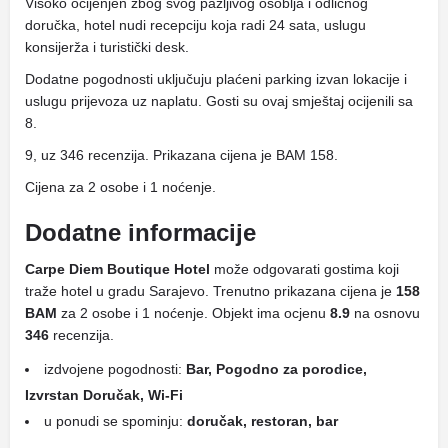
Visoko ocijenjen zbog svog pažljivog osoblja i odličnog
doručka, hotel nudi recepciju koja radi 24 sata, uslugu
konsijerža i turistički desk.
Dodatne pogodnosti uključuju plaćeni parking izvan lokacije i
uslugu prijevoza uz naplatu. Gosti su ovaj smještaj ocijenili sa
8.
9, uz 346 recenzija. Prikazana cijena je BAM 158.
Cijena za 2 osobe i 1 noćenje.
Dodatne informacije
Carpe Diem Boutique Hotel
može odgovarati gostima koji
traže hotel u gradu Sarajevo. Trenutno prikazana cijena je
158
BAM
za 2 osobe i 1 noćenje. Objekt ima ocjenu
8.9
na osnovu
346
recenzija.
izdvojene pogodnosti:
Bar, Pogodno za porodice,
Izvrstan Doručak, Wi-Fi
u ponudi se spominju:
doručak, restoran, bar