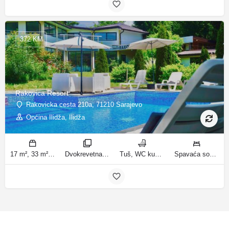
372 KM
Rakovica Resort
Rakovicka cesta 210a, 71210 Sarajevo
Općina Ilidža, Ilidža
17 m², 33 m², 40 m², 50 m², 70 m², 80 m², 130 m² m2
Dvokrevetna soba, Jednosoban stan, Dvosoban stan, Comfort jednosobni apartman, Kuća sa 1 spavaćom sobom, Premium jednosobni apartman, Trosoban stan, Deluxe trosobni apartman, Superior dvosobni apartman sobe
Tuš, WC kupatila
Spavaća soba 1: 1 krevet za jednu osobu | Dnevni boravak: 1 kauč na razvlačenje | Spavaća soba 2: 1 bračni krevet | Spavaća soba 1: 2 kreveta za jednu osobu | Spavaća soba 1: 1 bračni krevet | Spavaća soba 2: 2 kreveta za jednu osobu | Spavaća soba 3: 2 kreveta za jednu osobu | Spavaća soba 2: 3 kreveta za jednu osobu | Spavaća soba 3: 3 kreveta za jednu osobu | Dnevni boravak: 2 kauča na razvlačenje ležaja