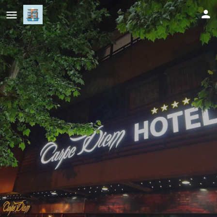
Carpe Diem Boutique Hotel
Cijena (po danu)
158
KM