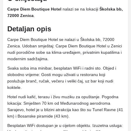
Carpe Diem Boutique Hotel
nalazi se na lokaciji
Školska bb,
72000 Zenica
.
Detaljan opis
Carpe Diem Boutique Hotel se nalazi u Školska bb, 72000
Zenica. Udoban smještaj: Carpe Diem Boutique Hotel u Zenici
nudi porodične sobe sa klima-uređajem, privatnim kupatilima i
modernim sadržajima.
Svaka soba ima minibar, besplatan WiFi i radni sto. Objed i
slobodno vrijeme: Gosti mogu uživati ​​u restoranu koji
poslužuje branč, ručak, večeru i veliki čaj, uz bar koji nudi
koktele.
Hotel nudi kafić, terasu i živu muziku za opuštanje. Pogodna
lokacija: Smješten 70 km od Međunarodnog aerodroma
Sarajevo, hotel je u blizini atrakcija kao što su Tunel Ravne (41
km) i Bosanske piramide (43 km).
Besplatan WiFi dostupan je u cijelom objektu. Izuzetna usluga: