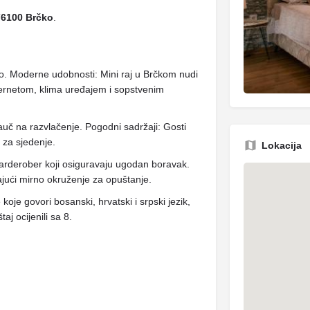
76100 Brčko
.
ko. Moderne udobnosti: Mini raj u Brčkom nudi
ernetom, klima uređajem i sopstvenim
auč na razvlačenje. Pogodni sadržaji: Gosti
u za sjedenje.
Lokacija
 garderober koji osiguravaju ugodan boravak.
žajući mirno okruženje za opuštanje.
oje govori bosanski, hrvatski i srpski jezik,
j ocijenili sa 8.