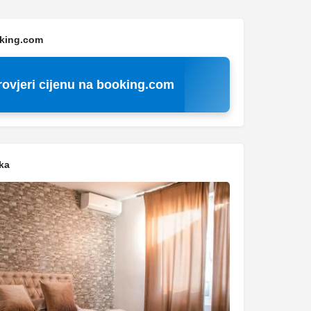
oking.com
rovjeri cijenu na booking.com
ka