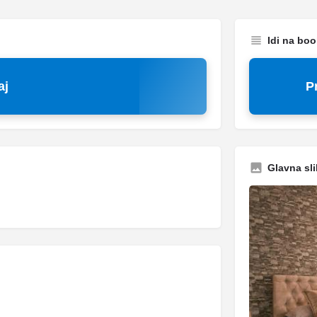
Idi na bo
aj
P
Glavna sli