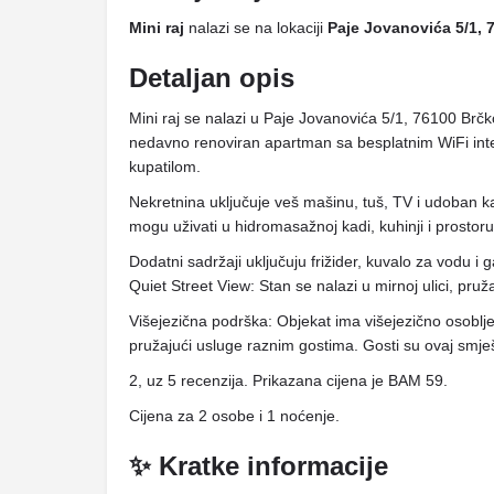
Mini raj
nalazi se na lokaciji
Paje Jovanovića 5/1, 
Detaljan opis
Mini raj se nalazi u Paje Jovanovića 5/1, 76100 Brč
nedavno renoviran apartman sa besplatnim WiFi int
kupatilom.
Nekretnina uključuje veš mašinu, tuš, TV i udoban k
mogu uživati ​​u hidromasažnoj kadi, kuhinji i prostor
Dodatni sadržaji uključuju frižider, kuvalo za vodu i
Quiet Street View: Stan se nalazi u mirnoj ulici, pru
Višejezična podrška: Objekat ima višejezično osoblje k
pružajući usluge raznim gostima. Gosti su ovaj smješta
2, uz 5 recenzija. Prikazana cijena je BAM 59.
Cijena za 2 osobe i 1 noćenje.
✨ Kratke informacije