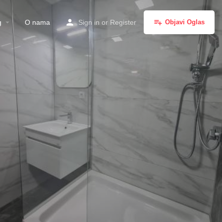
g
O nama
Sign in
or
Register
Objavi Oglas