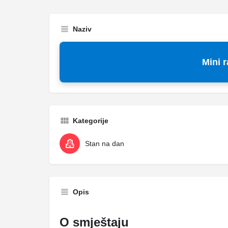
Naziv
Mini r
Kategorije
Stan na dan
Opis
O smještaju