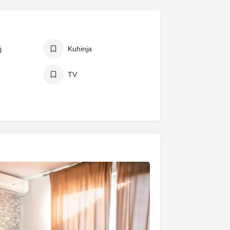
j
Kuhinja
TV