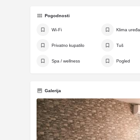
Pogodnosti
Wi-Fi
Klima uređa
Privatno kupatilo
Tuš
Spa / wellness
Pogled
Galerija