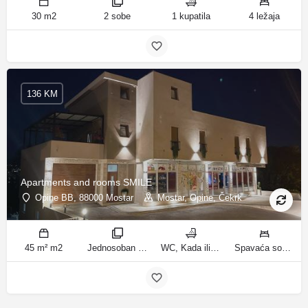
30 m2
2 sobe
1 kupatila
4 ležaja
136 KM
Apartments and rooms SMILE
Opine BB, 88000 Mostar
Mostar, Opine, Čekrk
45 m² m2
Jednosoban stan sobe
WC, Kada ili tuš kupatila
Spavaća soba 1: 1 francuski bračni krevet | Dnevni boravak: 2 kauča na razvlačenje ležaja