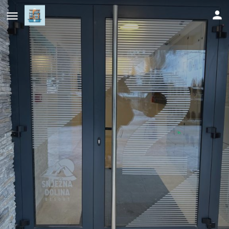
Snow Base Jahorina
Cijena (po danu)
191
KM