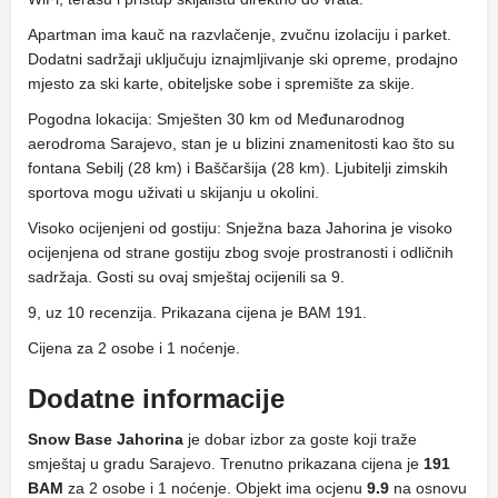
Apartman ima kauč na razvlačenje, zvučnu izolaciju i parket.
Dodatni sadržaji uključuju iznajmljivanje ski opreme, prodajno
mjesto za ski karte, obiteljske sobe i spremište za skije.
Pogodna lokacija: Smješten 30 km od Međunarodnog
aerodroma Sarajevo, stan je u blizini znamenitosti kao što su
fontana Sebilj (28 km) i Baščaršija (28 km). Ljubitelji zimskih
sportova mogu uživati ​​u skijanju u okolini.
Visoko ocijenjeni od gostiju: Snježna baza Jahorina je visoko
ocijenjena od strane gostiju zbog svoje prostranosti i odličnih
sadržaja. Gosti su ovaj smještaj ocijenili sa 9.
9, uz 10 recenzija. Prikazana cijena je BAM 191.
Cijena za 2 osobe i 1 noćenje.
Dodatne informacije
Snow Base Jahorina
je dobar izbor za goste koji traže
smještaj u gradu Sarajevo. Trenutno prikazana cijena je
191
BAM
za 2 osobe i 1 noćenje. Objekt ima ocjenu
9.9
na osnovu