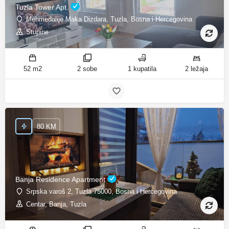
Tuzla Tower Apt.
Mehmedalije Maka Dizdara, Tuzla, Bosna i Hercegovina
Stupine
52 m2
2 sobe
1 kupatila
2 ležaja
80 KM
Banja Residence Apartment
Srpska varoš 2, Tuzla 75000, Bosna i Hercegovina
Centar, Banja, Tuzla