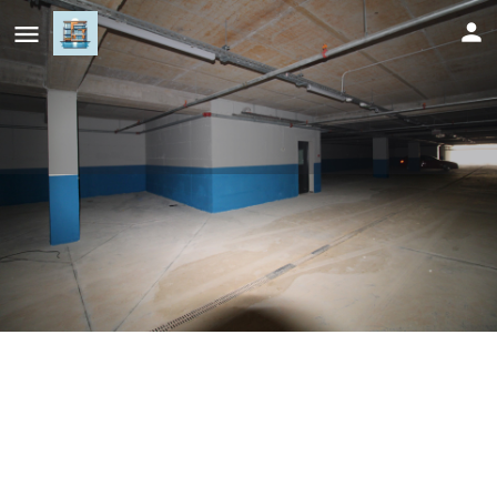
Tuzla Tower Parking u garaži
Cijena (mjesečno)
Pozovi
150
KM