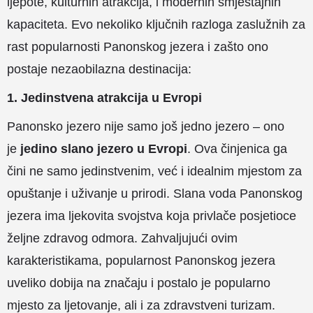
ljepote, kulturnih atrakcija, i modernih smještajnih
kapaciteta. Evo nekoliko ključnih razloga zaslužnih za
rast popularnosti Panonskog jezera i zašto ono
postaje nezaobilazna destinacija:
1. Jedinstvena atrakcija u Evropi
Panonsko jezero nije samo još jedno jezero – ono
je
jedino slano jezero u Evropi
. Ova činjenica ga
čini ne samo jedinstvenim, već i idealnim mjestom za
opuštanje i uživanje u prirodi. Slana voda Panonskog
jezera ima ljekovita svojstva koja privlače posjetioce
željne zdravog odmora. Zahvaljujući ovim
karakteristikama, popularnost Panonskog jezera
uveliko dobija na značaju i postalo je popularno
mjesto za ljetovanje, ali i za zdravstveni turizam.