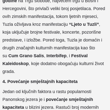
godine
na Trgu slobode, najvećem trgu u Bosni i
Hercegovini, što privlači veliki broj posjetilaca. Pored
ovih zimskih manifestacija, tokom ljetnih mjeseci,
Tuzla oživljava kroz manifestaciju
“Ljeto u Tuzli”
,
koja uključuje brojne festivale, koncerte, pozorišne
predstave, i izložbe. Pored toga, Tuzla je domaćin i
drugih značajnih kulturnih manifestacija kao što
su
Cum Grano Salis
,
Interbifep
, i
Festival
Kaleidoskop
, koje dodatno obogaćuju kulturni život
grada​.
4. Povećanje smještajnih kapaciteta
Jedan od ključnih faktora u rastu popularnosti
Panonskog jezera je i
povećanje smještajnih
kapaciteta
u blizini jezera. Rastući broj modernih