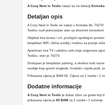
A Cozy Nest in Teslic
nalazi se na lokaciji
Kninska 
Detaljan opis
A Cozy Nest in Teslic se nalazi u Kninska 4b, 74270 
Tesliću nudi jednosoban stan sa dnevnim boravkom
Objekat ima terasu i vrt, pružajući opuštajući prost
besplatan WiFi, klima uređaj i mašinu za pranje veša
Apartman ima TV i udobnu sofu koja osigurava ugod
Tesliću, stan je 74270.
Dostupan je besplatan parking, a okolina nudi razne 
osoblje koje govori engleski, hrvatski i srpski jezik, p
Prikazana cijena je BAM 65. Cijena za 2 osobe i 1 n
Dodatne informacije
A Cozy Nest in Teslic
je dobar izbor za goste koji t
prikazana cijena je
65 BAM
za 2 osobe i 1 noćenje.