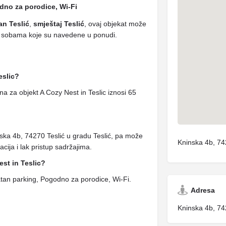
dno za porodice, Wi-Fi
an Teslić
,
smještaj Teslić
, ovaj objekat može
a o sobama koje su navedene u ponudi.
eslic?
 za objekt A Cozy Nest in Teslic iznosi 65
nska 4b, 74270 Teslić u gradu Teslić, pa može
Kninska 4b, 74
cija i lak pristup sadržajima.
est in Teslic?
an parking, Pogodno za porodice, Wi-Fi.
Adresa
Kninska 4b, 74