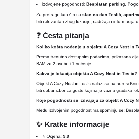
izdvojene pogodnosti:
Besplatan parking, Pogo
Za pretrage kao što su
stan na dan Teslić
,
apartm
biti relevantan zbog lokacije, sadržaja i informacij
❓ Česta pitanja
Koliko košta noćenje u objektu A Cozy Nest in T
Prema trenutno dostupnim podacima, prikazana cijena
BAM za 2 osobe i 1 noćenje.
Kakva je lokacija objekta A Cozy Nest in Teslic?
Objekt A Cozy Nest in Teslic nalazi se na adresi Kni
biti dobar izbor za goste kojima je važna gradska loka
Koje pogodnosti se izdvajaju za objekt A Cozy N
Među izdvojenim pogodnostima spominju se: Besplat
✨ Kratke informacije
⭐ Ocjena:
9.9