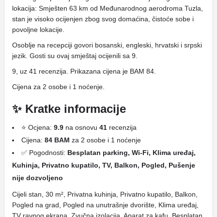
lokacija: Smješten 63 km od Međunarodnog aerodroma Tuzla,
stan je visoko ocijenjen zbog svog domaćina, čistoće sobe i
povoljne lokacije.
Osoblje na recepciji govori bosanski, engleski, hrvatski i srpski
jezik. Gosti su ovaj smještaj ocijenili sa 9.
9, uz 41 recenzija. Prikazana cijena je BAM 84.
Cijena za 2 osobe i 1 noćenje.
✨ Kratke informacije
⭐ Ocjena:
9.9
na osnovu
41
recenzija
Cijena:
84 BAM
za 2 osobe i 1 noćenje
✅ Pogodnosti:
Besplatan parking, Wi-Fi, Klima uređaj,
Kuhinja, Privatno kupatilo, TV, Balkon, Pogled, Pušenje
nije dozvoljeno
Cijeli stan, 30 m², Privatna kuhinja, Privatno kupatilo, Balkon,
Pogled na grad, Pogled na unutrašnje dvorište, Klima uređaj,
TV ravnog ekrana, Zvučna izolacija, Aparat za kafu, Besplatan