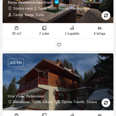
Banja Residence Apartment
Srpska varoš 2, Tuzla 75000, Bosna i Hercegovina
Centar, Banja, Tuzla
30 m2
2 sobe
1 kupatila
4 ležaja
430 KM
Una Vlašić Babanovac
Babanovac, 72286 Šišava
Općina Travnik, Šišava