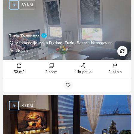
80 KM
Tuzla Tower Apt.
Mehmedalije Maka Dizdara, Tuzla, Bosna i Hercegovina
Stupine
52 m2
2 sobe
1 kupatila
2 ležaja
80 KM