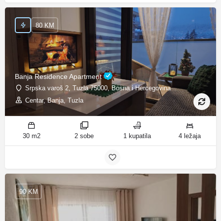
80 KM
Banja Residence Apartment
Srpska varoš 2, Tuzla 75000, Bosna i Hercegovina
Centar, Banja, Tuzla
30 m2
2 sobe
1 kupatila
4 ležaja
90 KM