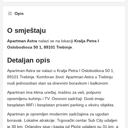
Opis
O smještaju
Apartman Astra
nalazi se na lokaciji
Kralja Petra I
Oslobodioca 50 1, 89101 Trebinje
.
Detaljan opis
Apartman Astra se nalazi u Kralja Petra I Oslobodioca 50 1,
89101 Trebinje. Komforan život: Apartman Astra u Trebinju
nudi jednosoban stan sa dnevnim boravkom i balkonom.
Apartman ima klima uređaj, mašinu za veš, potpuno
opremljenu kuhinju i TV. Osnovni sadržaji: Gosti imaju
besplatan WiFi i besplatan privatni parking u okviru objekta.
Apartman je opremljen modernim sadržajima za ugodan
boravak. Lokalne atrakcije: Trgovački centar Sub City udaljen
je 30 km, Orlandov stup i kapija od Ploče udaljeni su 31 km, a