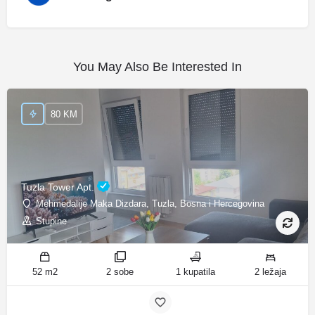
You May Also Be Interested In
80 KM
Tuzla Tower Apt.
Mehmedalije Maka Dizdara, Tuzla, Bosna i Hercegovina
Stupine
52 m2
2 sobe
1 kupatila
2 ležaja