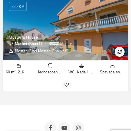
239 KM
Mostaria House
Masline/Bruci bb 2, 88000 Mostar
Mostar, Grad Mostar, Gnojnice
60 m², 216 m² m2
Jednosoban stan sa vrtom, Apartman sa 4 sobe sobe
WC, Kada ili tuš kupatila
Spavaća soba 1: 1 veliki bračni krevet | Dnevni boravak: 1 kauč na razvlačenje | Spavaća soba 1: 1 bračni krevet | Spavaća soba 2: 1 bračni krevet | Spavaća soba 3: 1 bračni krevet | Spavaća soba 4: 1 krevet za jednu osobu ležaja