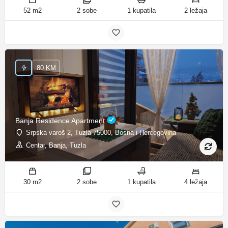
52 m2
2 sobe
1 kupatila
2 ležaja
80 KM
Banja Residence Apartment
Srpska varoš 2, Tuzla 75000, Bosna i Hercegovina
Centar, Banja, Tuzla
30 m2
2 sobe
1 kupatila
4 ležaja