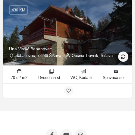
430 KM
Una Vlašić Babanovac
Babanovac, 72286 Šišava
Općina Travnik, Šišava
70 m² m2
Dvosoban stan sa pogledom na planinu, Trosoban stan sa pogledom na planinu sobe
WC, Kada ili tuš kupatila
Spavaća soba 1: 1 krevet za jednu osobu | Spavaća soba 2: 1 krevet na kat | Dnevni boravak: 1 kauč na razvlačenje | Spavaća soba 2: 2 kreveta na kat | Spavaća soba 3: 2 francuska bračna kreveta ležaja