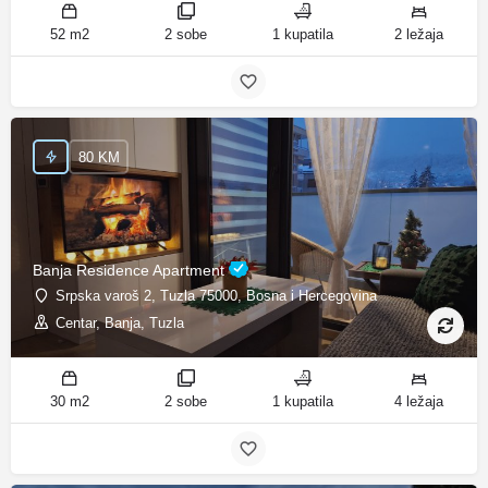
52 m2
2 sobe
1 kupatila
2 ležaja
80 KM
Banja Residence Apartment
Srpska varoš 2, Tuzla 75000, Bosna i Hercegovina
Centar, Banja, Tuzla
30 m2
2 sobe
1 kupatila
4 ležaja