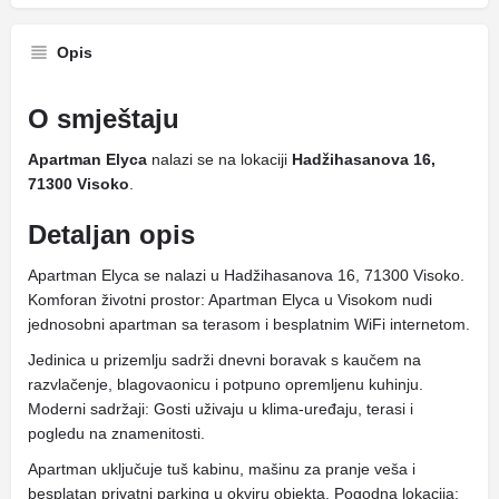
Opis
O smještaju
Apartman Elyca
nalazi se na lokaciji
Hadžihasanova 16,
71300 Visoko
.
Detaljan opis
Apartman Elyca se nalazi u Hadžihasanova 16, 71300 Visoko.
Komforan životni prostor: Apartman Elyca u Visokom nudi
jednosobni apartman sa terasom i besplatnim WiFi internetom.
Jedinica u prizemlju sadrži dnevni boravak s kaučem na
razvlačenje, blagovaonicu i potpuno opremljenu kuhinju.
Moderni sadržaji: Gosti uživaju u klima-uređaju, terasi i
pogledu na znamenitosti.
Apartman uključuje tuš kabinu, mašinu za pranje veša i
besplatan privatni parking u okviru objekta. Pogodna lokacija: