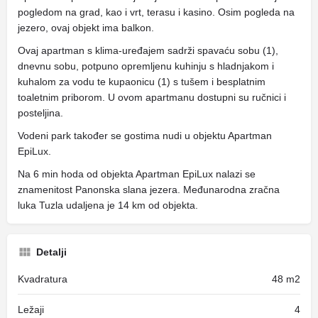
pogledom na grad, kao i vrt, terasu i kasino. Osim pogleda na
jezero, ovaj objekt ima balkon.
Ovaj apartman s klima-uređajem sadrži spavaću sobu (1),
dnevnu sobu, potpuno opremljenu kuhinju s hladnjakom i
kuhalom za vodu te kupaonicu (1) s tušem i besplatnim
toaletnim priborom. U ovom apartmanu dostupni su ručnici i
posteljina.
Vodeni park također se gostima nudi u objektu Apartman
EpiLux.
Na 6 min hoda od objekta Apartman EpiLux nalazi se
znamenitost Panonska slana jezera. Međunarodna zračna
luka Tuzla udaljena je 14 km od objekta.
Detalji
Kvadratura
48 m2
Ležaji
4