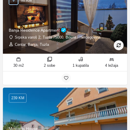
80 KM
Banja Residence Apartment
Srpska varoš 2, Tuzla 75000, Bosna i Hercegovina
Centar, Banja, Tuzla
30 m2
2 sobe
1 kupatila
4 ležaja
239 KM
Mostaria House