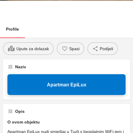
Profile
Upute za dolazak
Spasi
Podijeli
Naziv
Apartman EpiLux
Opis
O ovom objektu
Apartman EpiLux nudi smještaj u Tuzli s besplatnim WiFi-jem i