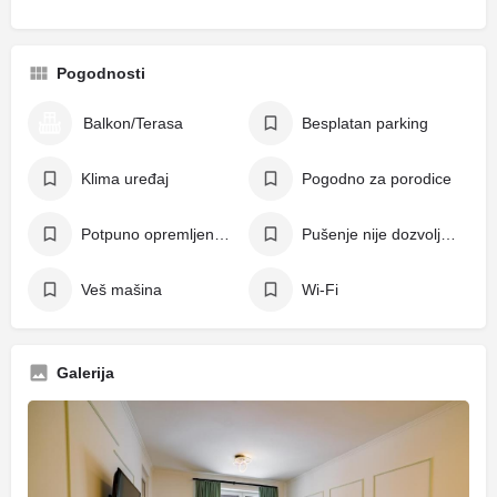
Pogodnosti
Balkon/Terasa
Besplatan parking
Klima uređaj
Pogodno za porodice
Potpuno opremljena kuhinja
Pušenje nije dozvoljeno
Veš mašina
Wi-Fi
Galerija