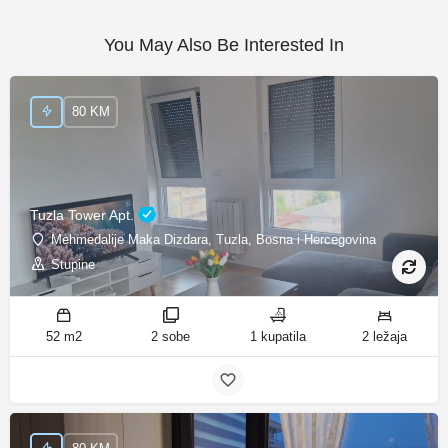
You May Also Be Interested In
80 KM
Tuzla Tower Apt.
Mehmedalije Maka Dizdara, Tuzla, Bosna i Hercegovina
Stupine
52 m2
2 sobe
1 kupatila
2 ležaja