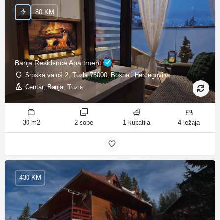
80 KM
Banja Residence Apartment
Srpska varoš 2, Tuzla 75000, Bosna i Hercegovina
Centar, Banja, Tuzla
30 m2
2 sobe
1 kupatila
4 ležaja
430 KM