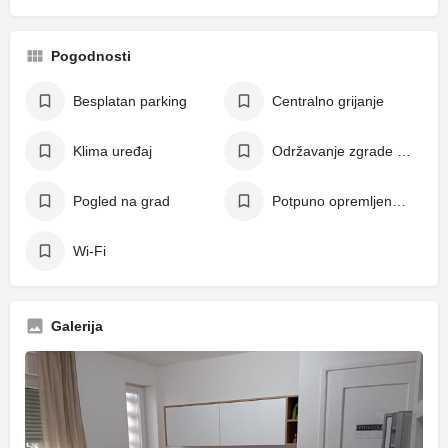
Pogodnosti
Besplatan parking
Centralno grijanje
Klima uređaj
Održavanje zgrade (čistoća, lift servis, itd.)
Pogled na grad
Potpuno opremljena kuhinja
Wi-Fi
Galerija