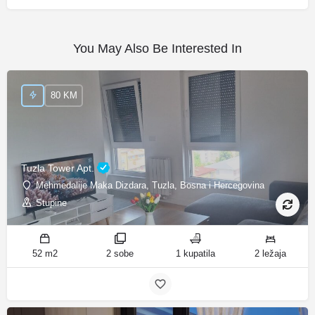
You May Also Be Interested In
80 KM
Tuzla Tower Apt.
Mehmedalije Maka Dizdara, Tuzla, Bosna i Hercegovina
Stupine
52 m2
2 sobe
1 kupatila
2 ležaja