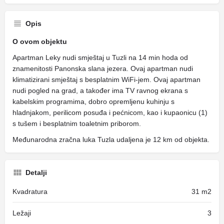
Opis
O ovom objektu
Apartman Leky nudi smještaj u Tuzli na 14 min hoda od
znamenitosti Panonska slana jezera. Ovaj apartman nudi
klimatizirani smještaj s besplatnim WiFi-jem. Ovaj apartman
nudi pogled na grad, a također ima TV ravnog ekrana s
kabelskim programima, dobro opremljenu kuhinju s
hladnjakom, perilicom posuđa i pećnicom, kao i kupaonicu (1)
s tušem i besplatnim toaletnim priborom.
Međunarodna zračna luka Tuzla udaljena je 12 km od objekta.
Detalji
Kvadratura
31 m2
Ležaji
3